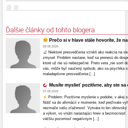
Ďalšie články od tohto blogera
Prečo si v hlave stále hovoríte, že n
08.08.2026
Niektoré presvedčenia vznikli ako reakcia na sk
zmysel. Problém nastane, keď sa prenesú do dospelo
ktoré už nie sú nebezpečné. Preto veta „nie som d
vás, môže byť naučený spôsob, ako sa psychika sna
maladaptívne presvedčenia [...]
Musíte myslieť pozitívne, aby ste sa c
07.08.2026
Problem: Pozitívne myslenie v podobe, v akej s
Nútiť sa do afirmácií v momente, keď prežívate vyh
nezmaže vašu zťaženosť. Vytvára to len obrovský
a výkon, vo vnútri narastajúci hnev a bezmocnosť.
väčšiu pozornosť negatívnym [...]