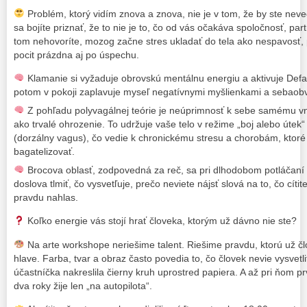
Problém, ktorý vidím znova a znova, nie je v tom, že by ste nevede
sa bojíte priznať, že to nie je to, čo od vás očakáva spoločnosť, par
tom nehovoríte, mozog začne stres ukladať do tela ako nespavosť, 
pocit prázdna aj po úspechu.
Klamanie si vyžaduje obrovskú mentálnu energiu a aktivuje Def
potom v pokoji zaplavuje myseľ negatívnymi myšlienkami a sebaob
Z pohľadu polyvagálnej teórie je neúprimnosť k sebe samému
ako trvalé ohrozenie. To udržuje vaše telo v režime „boj alebo útek
(dorzálny vagus), čo vedie k chronickému stresu a chorobám, kto
bagatelizovať.
Brocova oblasť, zodpovedná za reč, sa pri dlhodobom potláčaní
doslova tlmiť, čo vysvetľuje, prečo neviete nájsť slová na to, čo cítit
pravdu nahlas.
Koľko energie vás stojí hrať človeka, ktorým už dávno nie ste?
Na arte workshope neriešime talent. Riešime pravdu, ktorú už č
hlave. Farba, tvar a obraz často povedia to, čo človek nevie vysvetl
účastníčka nakreslila čierny kruh uprostred papiera. A až pri ňom p
dva roky žije len „na autopilota“.