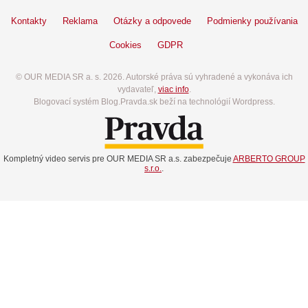
Kontakty
Reklama
Otázky a odpovede
Podmienky používania
Cookies
GDPR
© OUR MEDIA SR a. s. 2026. Autorské práva sú vyhradené a vykonáva ich
vydavateľ,
viac info
.
Blogovací systém Blog.Pravda.sk beží na technológií Wordpress.
Kompletný video servis pre OUR MEDIA SR a.s. zabezpečuje
ARBERTO GROUP
s.r.o.
.