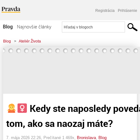
Registrácia
Prihlásenie
Blog
Najnovšie články
Najčítanejšie články
Blog
>
Ateliér Života
Najkomentovanejšie články
>
Kedy ste naposledy povedali pravdu o tom, ako sa naozaj máte?
Zoznam blogov
Komerčné blogy
Kedy ste naposledy poveda
tom, ako sa naozaj máte?
7. mája 2026 22:26
, Prečítané 1 469x,
Bronislava
,
Blog