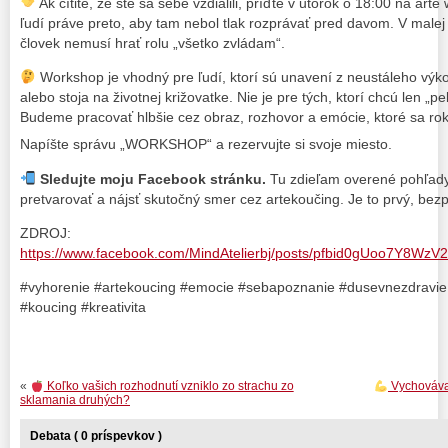
Ak cítite, že ste sa sebe vzdialili, príďte v utorok o 18:00 na a
ľudí práve preto, aby tam nebol tlak rozprávať pred davom. V malej
človek nemusí hrať rolu „všetko zvládam“.
Workshop je vhodný pre ľudí, ktorí sú unavení z neustáleho výko
alebo stoja na životnej križovatke. Nie je pre tých, ktorí chcú len „
Budeme pracovať hlbšie cez obraz, rozhovor a emócie, ktoré sa rok
Napíšte správu „WORKSHOP“ a rezervujte si svoje miesto.
Sledujte moju Facebook stránku.
Tu zdieľam overené pohľady 
pretvarovať a nájsť skutočný smer cez artekoučing. Je to prvý, bez
ZDROJ:
https://www.facebook.com/MindAtelierbj/posts/pfbid0gUoo7Y8
#vyhorenie #artekoucing #emocie #sebapoznanie #dusevnezdravie
#koucing #kreativita
«
Koľko vašich rozhodnutí vzniklo zo strachu zo
Vychovávat
sklamania druhých?
Debata ( 0 príspevkov )