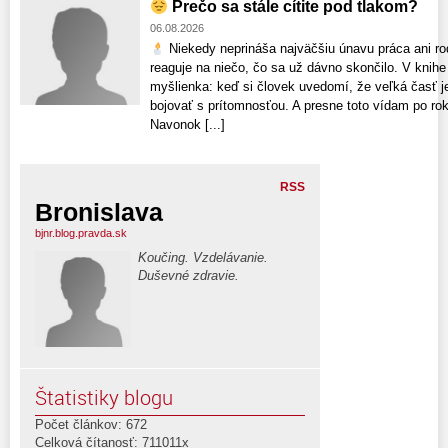
Prečo sa stále cítite pod tlakom?
06.08.2026
Niekedy neprináša najväčšiu únavu práca ani rodi
reaguje na niečo, čo sa už dávno skončilo. V knihe 
myšlienka: keď si človek uvedomí, že veľká časť je
bojovať s prítomnosťou. A presne toto vídam po rok
Navonok [...]
RSS
Bronislava
bjnr.blog.pravda.sk
Koučing. Vzdelávanie.
Duševné zdravie.
Štatistiky blogu
Počet článkov: 672
Celková čítanosť: 711011x