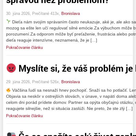
30. júna 2026, Prečítané 413x,
Bronislava
Dieťa nám svojím správaním často neukazuje, aké je, ale ako sa 
mozog sa ešte len učí regulovať silné emócie.Za výbuchom môže by
porozumení.Za odporom môže byť preťaženie, frustrácia alebo potr
dieťa reaguje intenzívne, neznamená, že je […]
Pokračovanie článku
Myslíte si, že váš problém je
29. júna 2026, Prečítané 526x,
Bronislava
Väčšina ľudí sa nesnaží hnev pochopiť. Snaží sa ho potlačiť. L
Objavia sa neskôr v ostrejších slovách, v únave, v napätí doma aleb
celom dni porád prídete domov. Partner sa opýta obyčajnú otázku, d
reagujete silnejšie, než si situácia zaslúži. Nie preto, že ste zlý […]
Pokračovanie článku