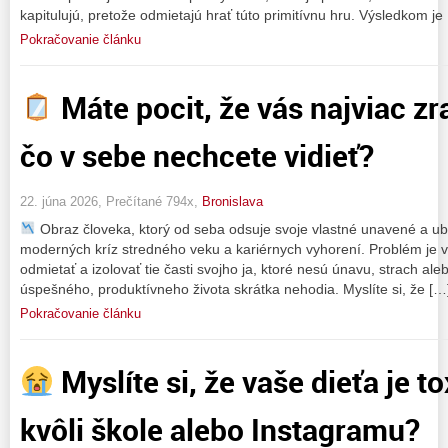
kapitulujú, pretože odmietajú hrať túto primitívnu hru. Výsledkom je
Pokračovanie článku
Máte pocit, že vás najviac zr
čo v sebe nechcete vidieť?
22. júna 2026, Prečítané 794x,
Bronislava
Obraz človeka, ktorý od seba odsuje svoje vlastné unavené a ub
moderných kríz stredného veku a kariérnych vyhorení. Problém je v 
odmietať a izolovať tie časti svojho ja, ktoré nesú únavu, strach al
úspešného, produktívneho života skrátka nehodia. Myslíte si, že […
Pokračovanie článku
Myslíte si, že vaše dieťa je 
kvôli škole alebo Instagramu?