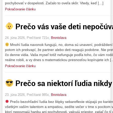
pochybovať v dospelosti. Začalo to oveľa skôr. Vtedy, keď […]
Pokračovanie článku
Prečo vás vaše deti nepočúv
24. júna 2026, Prečítané 721x,
Bronislava
Mnohí ľudia navonok fungujú, no, doma sú unavení, podráždení a b
potom ich prekvapí, že partner alebo deti reagujú podobne. Nie preto
čo denne vidia. Vaša myseľ totiž nefunguje podľa toho, čo vám rodiči
reálne robili, a vy dnes s matematickou presnosťou kopírujete ich [
Pokračovanie článku
Prečo sa niektorí ľudia nikd
23. júna 2026, Prečítané 985x,
Bronislava
Prečo bezohľadní ľudia bez štipky sebareflexie stúpajú po kariérn
všetkým vaším talentom a empatiou, sedíte večer v tme s pocitom 
ktorí nepoznajú hanbu ani pochybnosti, valcujú priestor, zatiaľ čo tí 