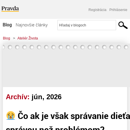
Registrácia
Prihlásenie
Blog
Najnovšie články
Najčítanejšie články
Blog
>
Ateliér Života
Najkomentovanejšie články
Zoznam blogov
Komerčné blogy
Archív:
jún, 2026
Čo ak je však správanie dieťa
správou než problémom?