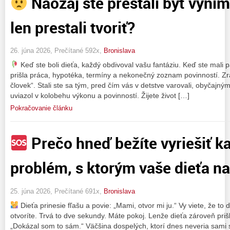
Naozaj ste prestali byť výnim
len prestali tvoriť?
26. júna 2026, Prečítané 592x,
Bronislava
Keď ste boli dieťa, každý obdivoval vašu fantáziu. Keď ste mali pä
prišla práca, hypotéka, termíny a nekonečný zoznam povinností. Zra
človek“. Stali ste sa tým, pred čím vás v detstve varovali, obyčajn
uviazol v kolobehu výkonu a povinností. Žijete život […]
Pokračovanie článku
Prečo hneď bežíte vyriešiť k
problém, s ktorým vaše dieťa na
25. júna 2026, Prečítané 691x,
Bronislava
Dieťa prinesie fľašu a povie: „Mami, otvor mi ju.“ Vy viete, že t
otvoríte. Trvá to dve sekundy. Máte pokoj. Lenže dieťa zároveň priš
„Dokázal som to sám.“ Väčšina dospelých, ktorí dnes neveria sami