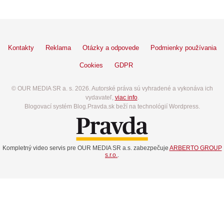
Kontakty
Reklama
Otázky a odpovede
Podmienky používania
Cookies
GDPR
© OUR MEDIA SR a. s. 2026. Autorské práva sú vyhradené a vykonáva ich
vydavateľ,
viac info
.
Blogovací systém Blog.Pravda.sk beží na technológií Wordpress.
Kompletný video servis pre OUR MEDIA SR a.s. zabezpečuje
ARBERTO GROUP
s.r.o.
.