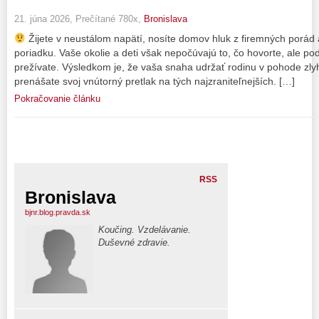
21. júna 2026, Prečítané 780x,
Bronislava
Žijete v neustálom napätí, nosíte domov hluk z firemných porád a 
poriadku. Vaše okolie a deti však nepočúvajú to, čo hovorte, ale p
prežívate. Výsledkom je, že vaša snaha udržať rodinu v pohode zl
prenášate svoj vnútorný pretlak na tých najzraniteľnejších. […]
Pokračovanie článku
RSS
Bronislava
bjnr.blog.pravda.sk
Koučing. Vzdelávanie.
Duševné zdravie.