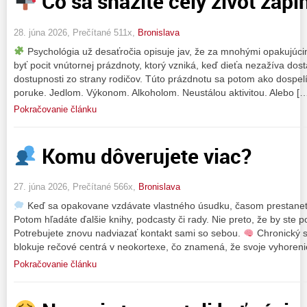
Čo sa snažíte celý život zapln
28. júna 2026, Prečítané 511x,
Bronislava
Psychológia už desaťročia opisuje jav, že za mnohými opakujúc
byť pocit vnútornej prázdnoty, ktorý vzniká, keď dieťa nezažíva dost
dostupnosti zo strany rodičov. Túto prázdnotu sa potom ako dospelí
poruke. Jedlom. Výkonom. Alkoholom. Neustálou aktivitou. Alebo [
Pokračovanie článku
Komu dôverujete viac?
27. júna 2026, Prečítané 566x,
Bronislava
Keď sa opakovane vzdávate vlastného úsudku, časom prestanete
Potom hľadáte ďalšie knihy, podcasty či rady. Nie preto, že by ste po
Potrebujete znovu nadviazať kontakt sami so sebou.
Chronický 
blokuje rečové centrá v neokortexe, čo znamená, že svoje vyhore
Pokračovanie článku