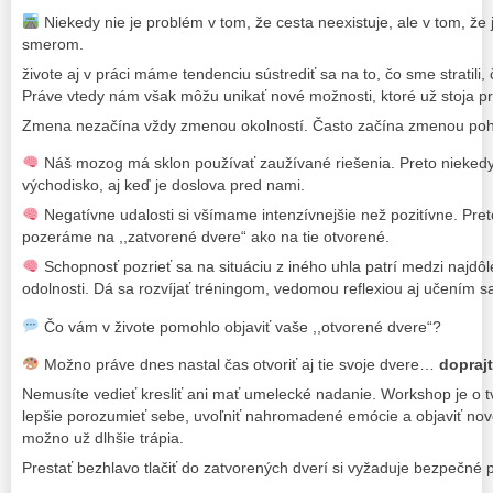
Niekedy nie je problém v tom, že cesta neexistuje, ale v tom, 
smerom.
živote aj v práci máme tendenciu sústrediť sa na to, čo sme stratili,
Práve vtedy nám však môžu unikať nové možnosti, ktoré už stoja p
Zmena nezačína vždy zmenou okolností. Často začína zmenou poh
Náš mozog má sklon používať zaužívané riešenia. Preto nieked
východisko, aj keď je doslova pred nami.
Negatívne udalosti si všímame intenzívnejšie než pozitívne. Pret
pozeráme na ,,zatvorené dvere“ ako na tie otvorené.
Schopnosť pozrieť sa na situáciu z iného uhla patrí medzi najdôle
odolnosti. Dá sa rozvíjať tréningom, vedomou reflexiou aj učením 
Čo vám v živote pomohlo objaviť vaše ,,otvorené dvere“?
Možno práve dnes nastal čas otvoriť aj tie svoje dvere…
doprajt
Nemusíte vedieť kresliť ani mať umelecké nadanie. Workshop je o 
lepšie porozumieť sebe, uvoľniť nahromadené emócie a objaviť nové
možno už dlhšie trápia.
Prestať bezhlavo tlačiť do zatvorených dverí si vyžaduje bezpečné p