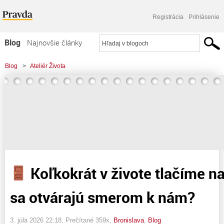
Registrácia
Prihlásenie
Blog
Najnovšie články
Najčítanejšie články
Blog
>
Ateliér Života
Najkomentovanejšie články
>
Koľkokrát v živote tlačíme na dvere, ktoré sa otvárajú smerom k nám?
Zoznam blogov
Komerčné blogy
Koľkokrát v živote tlačíme na
sa otvárajú smerom k nám?
3. júla 2026 22:18
, Prečítané 359x,
Bronislava
,
Blog