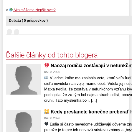
«
Ako môžeme zlepšiť svet?
Debata ( 0 príspevkov )
Ďalšie články od tohto blogera
Naozaj rodičia zostávajú v nefunkč
05.08.2026
V jednej knihe ma zasiahla veta, ktorú veľa ľud
dieťa nevidela na svojej mame obeť. Videla jej nesc
Matka tvrdila, že zostáva v nefunkčnom vzťahu kv
pochopila, že za tým bol najmä strach odísť, obava
druhí. Táto myšlienka bolí. [...]
Kedy prestanete konečne preberať h
04.08.2026
Ľudia si často nevedome udržiavajú dôverne zn
pretože je to pre ich nervovú sústavu známy a „bezp