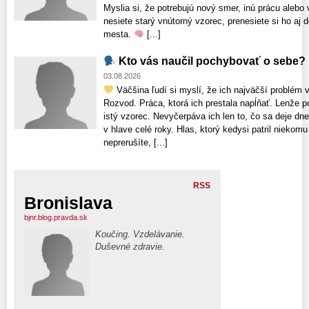
Myslia si, že potrebujú nový smer, inú prácu alebo
nesiete starý vnútorný vzorec, prenesiete si ho aj
mesta.
[...]
Kto vás naučil pochybovať o sebe?
03.08.2026
Väčšina ľudí si myslí, že ich najväčší problém v
Rozvod. Práca, ktorá ich prestala napĺňať. Lenže p
istý vzorec. Nevyčerpáva ich len to, čo sa deje dne
v hlave celé roky. Hlas, ktorý kedysi patril nieko
neprerušíte, [...]
RSS
Bronislava
bjnr.blog.pravda.sk
Koučing. Vzdelávanie.
Duševné zdravie.