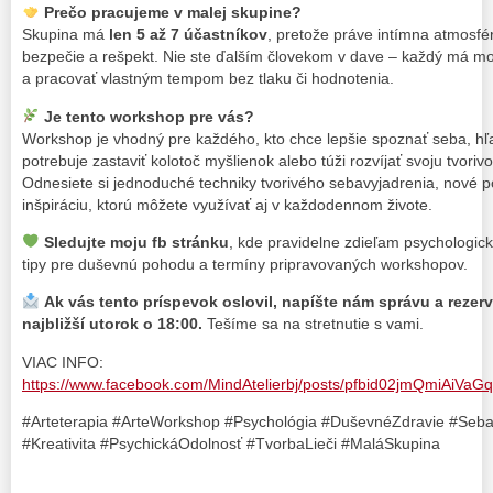
Prečo pracujeme v malej skupine?
Skupina má
len 5 až 7 účastníkov
, pretože práve intímna atmosfér
bezpečie a rešpekt. Nie ste ďalším človekom v dave – každý má mož
a pracovať vlastným tempom bez tlaku či hodnotenia.
Je tento workshop pre vás?
Workshop je vhodný pre každého, kto chce lepšie spoznať seba, hľa
potrebuje zastaviť kolotoč myšlienok alebo túži rozvíjať svoju tvoriv
Odnesiete si jednoduché techniky tvorivého sebavyjadrenia, nové p
inšpiráciu, ktorú môžete využívať aj v každodennom živote.
Sledujte moju fb stránku
, kde pravidelne zdieľam psychologické
tipy pre duševnú pohodu a termíny pripravovaných workshopov.
Ak vás tento príspevok oslovil, napíšte nám správu a rezerv
najbližší utorok o 18:00.
Tešíme sa na stretnutie s vami.
VIAC INFO:
https://www.facebook.com/MindAtelierbj/posts/pfbid02jmQmi
#Arteterapia #ArteWorkshop #Psychológia #DuševnéZdravie #Seb
#Kreativita #PsychickáOdolnosť #TvorbaLieči #MaláSkupina