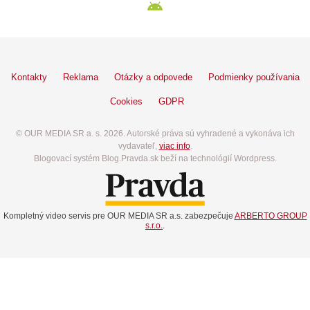
Kontakty
Reklama
Otázky a odpovede
Podmienky používania
Cookies
GDPR
© OUR MEDIA SR a. s. 2026. Autorské práva sú vyhradené a vykonáva ich
vydavateľ,
viac info
.
Blogovací systém Blog.Pravda.sk beží na technológií Wordpress.
Kompletný video servis pre OUR MEDIA SR a.s. zabezpečuje
ARBERTO GROUP
s.r.o.
.