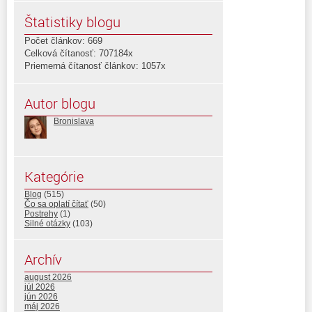
Štatistiky blogu
Počet článkov: 669
Celková čítanosť: 707184x
Priemerná čítanosť článkov: 1057x
Autor blogu
Bronislava
Kategórie
Blog
(515)
Čo sa oplatí čítať
(50)
Postrehy
(1)
Silné otázky
(103)
Archív
august 2026
júl 2026
jún 2026
máj 2026