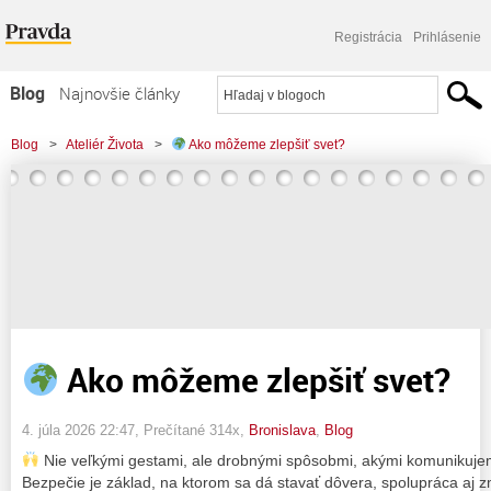
Registrácia
Prihlásenie
Blog
Najnovšie články
Najčítanejšie články
Blog
>
Ateliér Života
>
Ako môžeme zlepšiť svet?
Najkomentovanejšie články
Zoznam blogov
Komerčné blogy
Ako môžeme zlepšiť svet?
4. júla 2026 22:47
, Prečítané 314x,
Bronislava
,
Blog
Nie veľkými gestami, ale drobnými spôsobmi, akými komunikuj
Bezpečie je základ, na ktorom sa dá stavať dôvera, spolupráca aj 