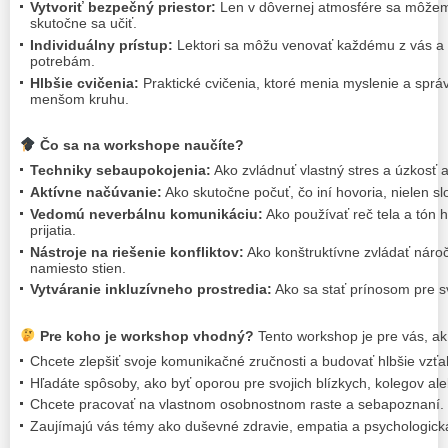
Vytvoriť bezpečný priestor:
Len v dôvernej atmosfére sa môžeme 
skutočne sa učiť.
Individuálny prístup:
Lektori sa môžu venovať každému z vás a p
potrebám.
Hlbšie cvičenia:
Praktické cvičenia, ktoré menia myslenie a správ
menšom kruhu.
Čo sa na workshope naučíte?
Techniky sebaupokojenia:
Ako zvládnuť vlastný stres a úzkosť a
Aktívne načúvanie:
Ako skutočne počuť, čo iní hovoria, nielen sl
Vedomú neverbálnu komunikáciu:
Ako používať reč tela a tón 
prijatia.
Nástroje na riešenie konfliktov:
Ako konštruktívne zvládať náro
namiesto stien.
Vytváranie inkluzívneho prostredia:
Ako sa stať prínosom pre sv
Pre koho je workshop vhodný?
Tento workshop je pre vás, ak
Chcete zlepšiť svoje komunikačné zručnosti a budovať hlbšie vzťa
Hľadáte spôsoby, ako byť oporou pre svojich blízkych, kolegov ale
Chcete pracovať na vlastnom osobnostnom raste a sebapoznaní.
Zaujímajú vás témy ako duševné zdravie, empatia a psychologick