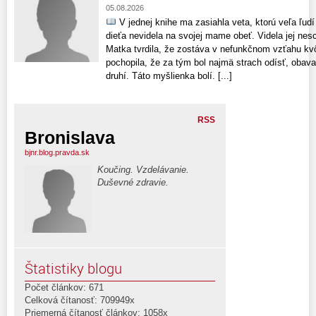
05.08.2026
V jednej knihe ma zasiahla veta, ktorú veľa ľud
dieťa nevidela na svojej mame obeť. Videla jej nesc
Matka tvrdila, že zostáva v nefunkčnom vzťahu kv
pochopila, že za tým bol najmä strach odísť, obava
druhí. Táto myšlienka bolí. [...]
RSS
Bronislava
bjnr.blog.pravda.sk
Koučing. Vzdelávanie.
Duševné zdravie.
Štatistiky blogu
Počet článkov: 671
Celková čítanosť: 709949x
Priemerná čítanosť článkov: 1058x