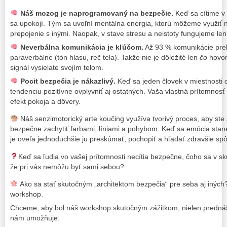
Náš mozog je naprogramovaný na bezpečie.
Keď sa cítime v
sa upokojí. Tým sa uvoľní mentálna energia, ktorú môžeme využiť na
prepojenie s inými. Naopak, v stave stresu a neistoty fungujeme len
Neverbálna komunikácia je kľúčom.
Až 93 % komunikácie pre
paraverbálne (tón hlasu, reč tela). Takže nie je dôležité len
čo
hovor
signál vysielate svojím telom.
Pocit bezpečia je nákazlivý.
Keď sa jeden človek v miestnosti 
tendenciu pozitívne ovplyvniť aj ostatných. Vaša vlastná prítomnosť
efekt pokoja a dôvery.
Náš senzimotorický arte koučing využíva tvorivý proces, aby ste
bezpečne zachytiť farbami, líniami a pohybom. Keď sa emócia stane v
je oveľa jednoduchšie ju preskúmať, pochopiť a hľadať zdravšie sp
Keď sa ľudia vo vašej prítomnosti necítia bezpečne, čoho sa v sk
že pri vás nemôžu byť sami sebou?
Ako sa stať skutočným „architektom bezpečia“ pre seba aj iných
workshop.
Chceme, aby bol náš workshop skutočným zážitkom, nielen prednáš
nám umožňuje: