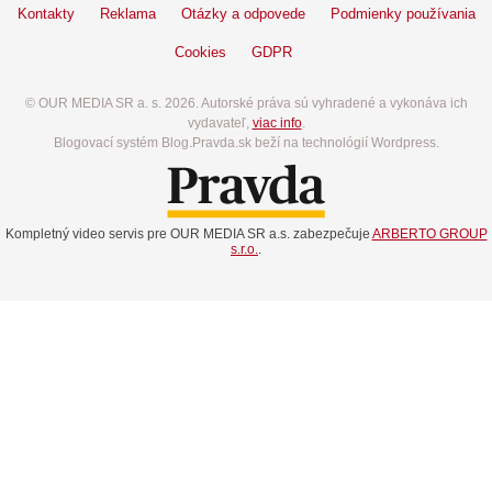
Kontakty
Reklama
Otázky a odpovede
Podmienky používania
Cookies
GDPR
© OUR MEDIA SR a. s. 2026. Autorské práva sú vyhradené a vykonáva ich
vydavateľ,
viac info
.
Blogovací systém Blog.Pravda.sk beží na technológií Wordpress.
Kompletný video servis pre OUR MEDIA SR a.s. zabezpečuje
ARBERTO GROUP
s.r.o.
.