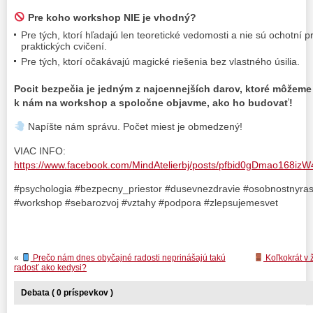
Pre koho workshop NIE je vhodný?
Pre tých, ktorí hľadajú len teoretické vedomosti a nie sú ochotní 
praktických cvičení.
Pre tých, ktorí očakávajú magické riešenia bez vlastného úsilia.
Pocit bezpečia je jedným z najcennejších darov, ktoré môžeme 
k nám na workshop a spoločne objavme, ako ho budovať!
Napíšte nám správu. Počet miest je obmedzený!
VIAC INFO:
https://www.facebook.com/MindAtelierbj/posts/pfbid0gDmao16
#psychologia #bezpecny_priestor #dusevnezdravie #osobnostnyra
#workshop #sebarozvoj #vztahy #podpora #zlepsujemesvet
«
Prečo nám dnes obyčajné radosti neprinášajú takú
Koľkokrát v ž
radosť ako kedysi?
Debata ( 0 príspevkov )