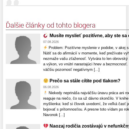
Ďalšie články od tohto blogera
Musíte myslieť pozitívne, aby ste sa c
07.08.2026
Problem: Pozitívne myslenie v podobe, v akej s
Nútiť sa do afirmácií v momente, keď prežívate vyh
nezmaže vašu zťaženosť. Vytvára to len obrovský
a výkon, vo vnútri narastajúci hnev a bezmocnosť.
väčšiu pozornosť negatívnym [...]
Prečo sa stále cítite pod tlakom?
06.08.2026
Niekedy neprináša najväčšiu únavu práca ani rodi
reaguje na niečo, čo sa už dávno skončilo. V knihe 
myšlienka: keď si človek uvedomí, že veľká časť je
bojovať s prítomnosťou. A presne toto vídam po rok
Navonok [...]
Naozaj rodičia zostávajú v nefunkč