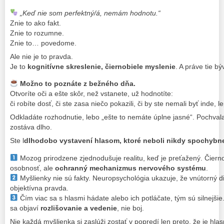
„Keď nie som perfektný/á, nemám hodnotu.“
Znie to ako fakt.
Znie to rozumne.
Znie to… povedome.
Ale nie je to pravda.
Je to
kognitívne skreslenie, čiernobiele myslenie
. A práve tie bý
Možno to poznáte z bežného dňa.
Otvoríte oči a ešte skôr, než vstanete, už hodnotíte:
či robíte dosť, či ste zasa niečo pokazili, či by ste nemali byť inde, le
Odkladáte rozhodnutie, lebo „ešte to nemáte úplne jasné“. Pochvala 
zostáva dlho.
Ste l
dlhodobo vystavení hlasom, ktoré neboli nikdy spochybn
Mozog prirodzene zjednodušuje realitu, keď je preťažený. Čierno
osobnosť, ale
ochranný mechanizmus nervového systému
.
Myšlienky nie sú fakty. Neuropsychológia ukazuje, že vnútorný d
objektívna pravda.
Čím viac sa s hlasmi hádate alebo ich potláčate, tým sú silnejši
sa objaví
rozlišovanie a vedenie
, nie boj.
Nie každá myšlienka si zaslúži zostať v popredí len preto, že je hlas