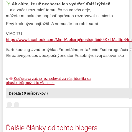
Ak cítite, že už nechcete len vydržať ďalší týždeň…
…ale začať rozumieť tomu, čo sa vo vás deje,
môžete mi pokojne napísať správu a rezervovať si miesto.
Prvý krok býva najťažší. A nemusíte ho robiť sami.
VIAC TU:
https://www.facebook.com/MindAtelierbj/posts/pfbid0iK7LMJtt
#artekoucing #vnútornýhlas #mentálnepreťaženie #sebaregulácia
#kreatívnyproces #bezpečnýpriestor #osobnýrozvoj #slovensko
«
Keď únava začne rozhodovať za vás, identita sa
otrasie skôr, než si to všimnete
Debata ( 0 príspevkov )
Ďalšie články od tohto blogera