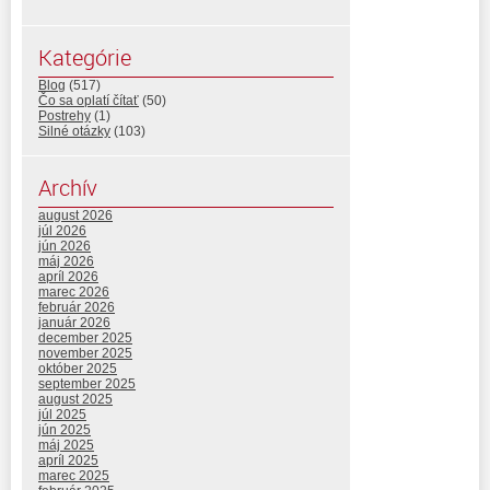
Kategórie
Blog
(517)
Čo sa oplatí čítať
(50)
Postrehy
(1)
Silné otázky
(103)
Archív
august 2026
júl 2026
jún 2026
máj 2026
apríl 2026
marec 2026
február 2026
január 2026
december 2025
november 2025
október 2025
september 2025
august 2025
júl 2025
jún 2025
máj 2025
apríl 2025
marec 2025