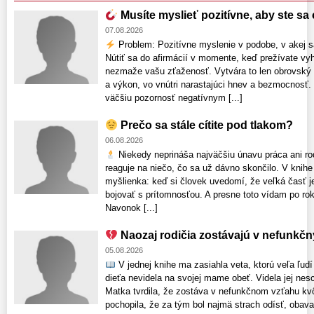
Musíte myslieť pozitívne, aby ste sa c
07.08.2026
Problem: Pozitívne myslenie v podobe, v akej s
Nútiť sa do afirmácií v momente, keď prežívate vyh
nezmaže vašu zťaženosť. Vytvára to len obrovský
a výkon, vo vnútri narastajúci hnev a bezmocnosť.
väčšiu pozornosť negatívnym [...]
Prečo sa stále cítite pod tlakom?
06.08.2026
Niekedy neprináša najväčšiu únavu práca ani rodi
reaguje na niečo, čo sa už dávno skončilo. V knihe 
myšlienka: keď si človek uvedomí, že veľká časť je
bojovať s prítomnosťou. A presne toto vídam po rok
Navonok [...]
Naozaj rodičia zostávajú v nefunkč
05.08.2026
V jednej knihe ma zasiahla veta, ktorú veľa ľud
dieťa nevidela na svojej mame obeť. Videla jej nesc
Matka tvrdila, že zostáva v nefunkčnom vzťahu kv
pochopila, že za tým bol najmä strach odísť, obava