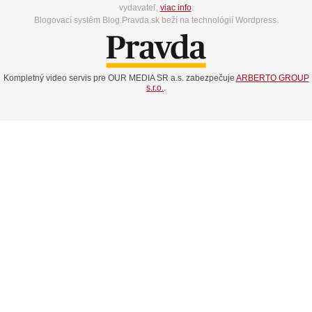
vydavateľ,
viac info
.
Blogovací systém Blog.Pravda.sk beží na technológií Wordpress.
Kompletný video servis pre OUR MEDIA SR a.s. zabezpečuje
ARBERTO GROUP
s.r.o.
.