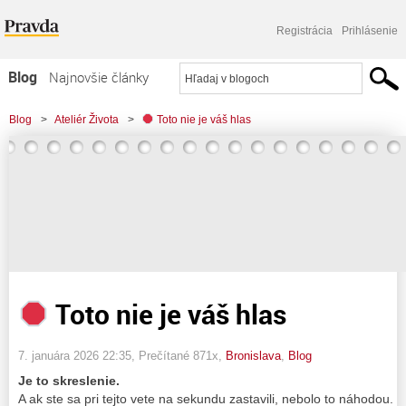
Registrácia
Prihlásenie
Blog
Najnovšie články
Najčítanejšie články
Blog
>
Ateliér Života
>
Toto nie je váš hlas
Najkomentovanejšie články
Zoznam blogov
Komerčné blogy
Toto nie je váš hlas
7. januára 2026 22:35
, Prečítané 871x,
Bronislava
,
Blog
Je to skreslenie.
A ak ste sa pri tejto vete na sekundu zastavili, nebolo to náhodou.