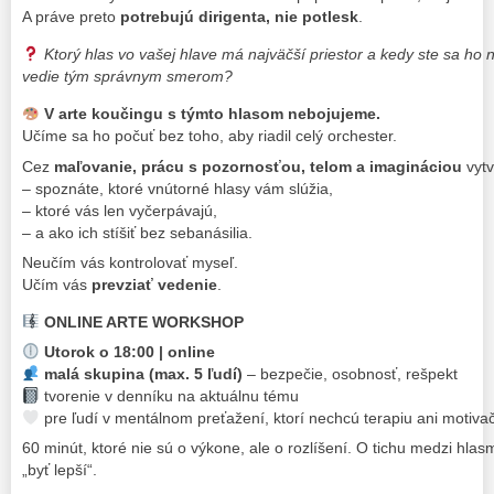
A práve preto
potrebujú dirigenta, nie potlesk
.
Ktorý hlas vo vašej hlave má najväčší priestor a kedy ste sa ho n
vedie tým správnym smerom?
V arte koučingu s týmto hlasom nebojujeme.
Učíme sa ho počuť bez toho, aby riadil celý orchester.
Cez
maľovanie, prácu s pozornosťou, telom a imagináciou
vytv
– spoznáte, ktoré vnútorné hlasy vám slúžia,
– ktoré vás len vyčerpávajú,
– a ako ich stíšiť bez sebanásilia.
Neučím vás kontrolovať myseľ.
Učím vás
prevziať vedenie
.
ONLINE ARTE WORKSHOP
Utorok o 18:00 | online
malá skupina (max. 5 ľudí)
– bezpečie, osobnosť, rešpekt
tvorenie v denníku na aktuálnu tému
pre ľudí v mentálnom preťažení, ktorí nechcú terapiu ani motiva
60 minút, ktoré nie sú o výkone, ale o rozlíšení. O tichu medzi hlas
„byť lepší“.