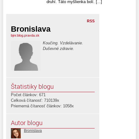
druhí. Táto myšlienka bolí. [...]
RSS
Bronislava
bjnr.blog.pravda.sk
Koučing. Vzdelávanie.
Duševné zdravie.
Štatistiky blogu
Počet článkov: 671
Celková čítanosť: 710139x
Priemerná čítanosť článkov: 1058x
Autor blogu
Bronislava