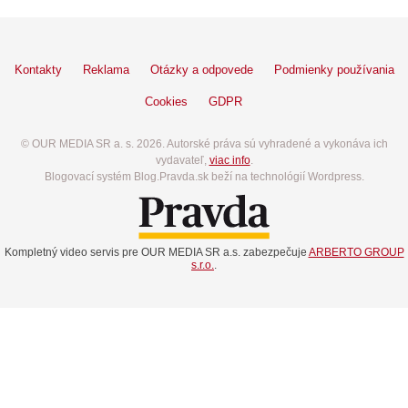
Kontakty
Reklama
Otázky a odpovede
Podmienky používania
Cookies
GDPR
© OUR MEDIA SR a. s. 2026. Autorské práva sú vyhradené a vykonáva ich
vydavateľ,
viac info
.
Blogovací systém Blog.Pravda.sk beží na technológií Wordpress.
Kompletný video servis pre OUR MEDIA SR a.s. zabezpečuje
ARBERTO GROUP
s.r.o.
.