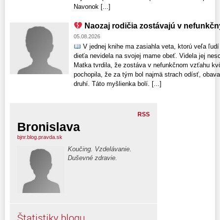
Navonok [...]
Naozaj rodičia zostávajú v nefunkč
05.08.2026
V jednej knihe ma zasiahla veta, ktorú veľa ľud
dieťa nevidela na svojej mame obeť. Videla jej nesc
Matka tvrdila, že zostáva v nefunkčnom vzťahu kv
pochopila, že za tým bol najmä strach odísť, obava
druhí. Táto myšlienka bolí. [...]
RSS
Bronislava
bjnr.blog.pravda.sk
Koučing. Vzdelávanie.
Duševné zdravie.
Štatistiky blogu