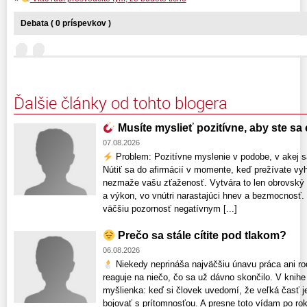
Debata ( 0 príspevkov )
Ďalšie články od tohto blogera
Musíte myslieť pozitívne, aby ste sa c
07.08.2026
Problem: Pozitívne myslenie v podobe, v akej s
Nútiť sa do afirmácií v momente, keď prežívate vyh
nezmaže vašu zťaženosť. Vytvára to len obrovský
a výkon, vo vnútri narastajúci hnev a bezmocnosť.
väčšiu pozornosť negatívnym [...]
Prečo sa stále cítite pod tlakom?
06.08.2026
Niekedy neprináša najväčšiu únavu práca ani rodi
reaguje na niečo, čo sa už dávno skončilo. V knihe 
myšlienka: keď si človek uvedomí, že veľká časť je
bojovať s prítomnosťou. A presne toto vídam po rok