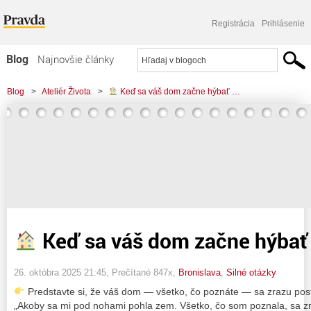
Registrácia
Prihlásenie
Blog
Najnovšie články
Najčítanejšie články
Blog
>
Ateliér Života
>
Keď sa váš dom začne hýbať …
Najkomentovanejšie články
Zoznam blogov
Komerčné blogy
Keď sa váš dom začne hýbať
26. októbra 2025 21:45
, Prečítané 847x,
Bronislava
,
Silné otázky
Predstavte si, že váš dom — všetko, čo poznáte — sa zrazu pos
„Akoby sa mi pod nohami pohla zem. Všetko, čo som poznala, sa zr