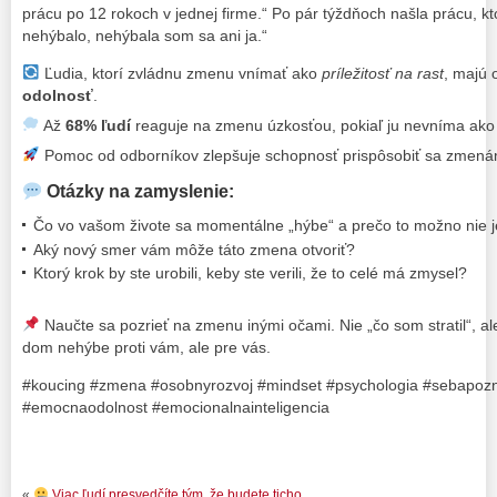
prácu po 12 rokoch v jednej firme.“ Po pár týždňoch našla prácu, kt
nehýbalo, nehýbala som sa ani ja.“
Ľudia, ktorí zvládnu zmenu vnímať ako
príležitosť na rast
, majú
odolnosť
.
Až
68% ľudí
reaguje na zmenu úzkosťou, pokiaľ ju nevníma ako 
Pomoc od odborníkov zlepšuje schopnosť prispôsobiť sa zmen
Otázky na zamyslenie:
Čo vo vašom živote sa momentálne „hýbe“ a prečo to možno nie j
Aký nový smer vám môže táto zmena otvoriť?
Ktorý krok by ste urobili, keby ste verili, že to celé má zmysel?
Naučte sa pozrieť na zmenu inými očami. Nie „čo som stratil“, a
dom nehýbe proti vám, ale pre vás.
#koucing #zmena #osobnyrozvoj #mindset #psychologia #sebapozna
#emocnaodolnost #emocionalnainteligencia
«
Viac ľudí presvedčíte tým, že budete ticho