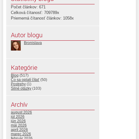
Počet článkov: 671
Celková čítanosť: 709789x
Priemerná čítanosť článkov: 1058x
Autor blogu
Bronislava
Kategórie
Blog
(517)
Čo sa oplatí čítať
(50)
Postrehy
(1)
Silné otázky
(103)
Archív
august 2026
júl 2026
jún 2026
máj 2026
apríl 2026
marec 2026
február 2026