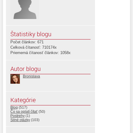
Štatistiky blogu
Počet článkov: 671
Celková čítanosť: 710174x
Priemerná čítanosť článkov: 1058x
Autor blogu
Bronislava
Kategórie
Blog
(517)
Čo sa oplatí čítať
(50)
Postrehy
(1)
Silné otázky
(103)