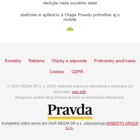
sledujte naše sociálne siete
stiahnite si aplikáciu a čítajte Pravdu pohodlne aj v
mobile
Kontakty
Reklama
Otázky a odpovede
Podmienky používania
Cookies
GDPR
© OUR MEDIA SR a. s. 2026. Autorské práva sú vyhradené a vykonáva ich
vydavateľ,
viac info
.
Blogovací systém Blog.Pravda.sk beží na technológií Wordpress.
Kompletný video servis pre OUR MEDIA SR a.s. zabezpečuje
ARBERTO GROUP
s.r.o.
.