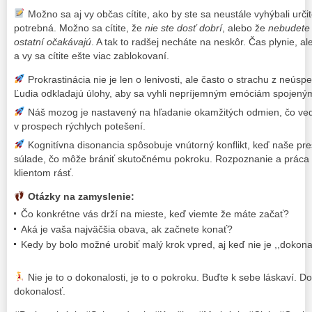
Možno sa aj vy občas cítite, ako by ste sa neustále vyhýbali určite
potrebná. Možno sa cítite, že
nie ste dosť dobrí
, alebo že
nebudete 
ostatní očakávajú
. A tak to radšej necháte na neskôr. Čas plynie, a
a vy sa cítite ešte viac zablokovaní.
Prokrastinácia nie je len o lenivosti, ale často o strachu z neús
Ľudia odkladajú úlohy, aby sa vyhli nepríjemným emóciám spojený
Náš mozog je nastavený na hľadanie okamžitých odmien, čo vedi
v prospech rýchlych potešení.
Kognitívna disonancia spôsobuje vnútorný konflikt, keď naše pre
súlade, čo môže brániť skutočnému pokroku. Rozpoznanie a práca
klientom rásť.
Otázky na zamyslenie:
Čo konkrétne vás drží na mieste, keď viemte že máte začať?
Aká je vaša najväčšia obava, ak začnete konať?
Kedy by bolo možné urobiť malý krok vpred, aj keď nie je ,,dokona
Nie je to o dokonalosti, je to o pokroku. Buďte k sebe láskaví. D
dokonalosť.