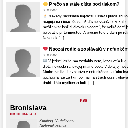
Prečo sa stále cítite pod tlakom?
06.08.2026
Niekedy neprináša najväčšiu únavu práca ani rodi
reaguje na niečo, čo sa už dávno skončilo. V knihe 
myšlienka: keď si človek uvedomí, že veľká časť je
bojovať s prítomnosťou. A presne toto vídam po rok
Navonok [...]
Naozaj rodičia zostávajú v nefunkč
05.08.2026
V jednej knihe ma zasiahla veta, ktorú veľa ľud
dieťa nevidela na svojej mame obeť. Videla jej nesc
Matka tvrdila, že zostáva v nefunkčnom vzťahu kv
pochopila, že za tým bol najmä strach odísť, obava
druhí. Táto myšlienka bolí. [...]
RSS
Bronislava
bjnr.blog.pravda.sk
Koučing. Vzdelávanie.
Duševné zdravie.