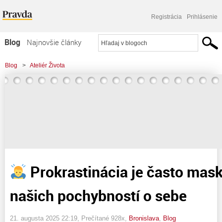
Registrácia
Prihlásenie
Blog
Najnovšie články
Najčítanejšie články
Blog
>
Ateliér Života
Najkomentovanejšie články
>
Prokrastinácia je často maskovaná forma našich pochybností o sebe
Zoznam blogov
Komerčné blogy
Prokrastinácia je často mas
našich pochybností o sebe
21. augusta 2025 22:19
, Prečítané 928x,
Bronislava
,
Blog