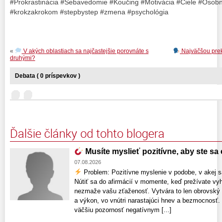
#Prokrastinácia #Sebavedomie #Koučing #Motivácia #Ciele #Osob
#krokzakrokom #stepbystep #zmena #psychológia
«
V akých oblastiach sa najčastejšie porovnáte s
Najväčšou preká
druhými?
Debata ( 0 príspevkov )
Ďalšie články od tohto blogera
Musíte myslieť pozitívne, aby ste sa c
07.08.2026
Problem: Pozitívne myslenie v podobe, v akej s
Nútiť sa do afirmácií v momente, keď prežívate vyh
nezmaže vašu zťaženosť. Vytvára to len obrovský
a výkon, vo vnútri narastajúci hnev a bezmocnosť.
väčšiu pozornosť negatívnym [...]