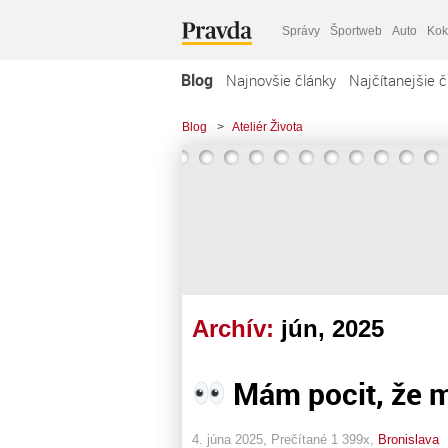
Správy
Športweb
Auto
Kok
Blog
Najnovšie články
Najčítanejšie č
Blog
>
Ateliér Života
Archív:
jún, 2025
Mám pocit, že mo
4. júna 2025, Prečítané 1 399x,
Bronislava