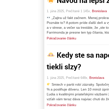
Návod na lepší 
1. júna 2025, Prečítané 1 145x,
Bronislava
„Zajtra už fakt začnem. Menej prokras
Poznáte to? A potom príde ďalší deň a v
a v strese, a večer sa trestáte, že „ste t
Farrimonda je presne ten typ čítania, kto
Pokračovanie článku
Kedy ste sa napo
tiekli slzy?
1. júna 2025, Prečítané 648x,
Bronislava
Smiech v partii robí zázraky. Spoloč
% a posilňuje dôveru. Len 10 minút úpri
Ľudia s kvalitnými priateľskými väzbami 
vzťah vám teraz dáva najviac chuti do ž
Pokračovanie článku