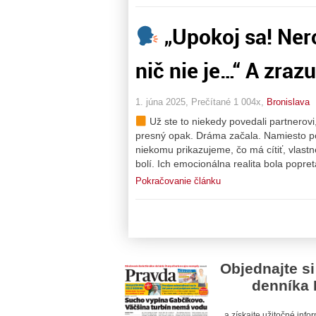
„Upokoj sa! Ner
nič nie je…“ A zraz
1. júna 2025, Prečítané 1 004x,
Bronislava
Už ste to niekedy povedali partnerovi,
presný opak. Dráma začala. Namiesto p
niekomu prikazujeme, čo má cítiť, vlast
bolí. Ich emocionálna realita bola popre
Pokračovanie článku
Objednajte si
denníka 
a získajte užitočné inf