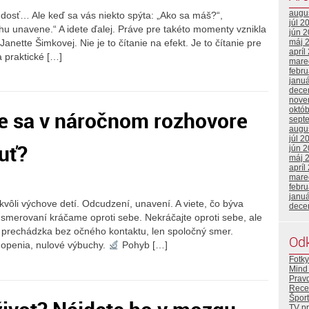
augu
dosť… Ale keď sa vás niekto spýta: „Ako sa máš?“,
júl 2
hu unavene.“ A idete ďalej. Práve pre takéto momenty vznikla
jún 
nette Šimkovej. Nie je to čítanie na efekt. Je to čítanie pre
máj 
apríl
 praktické […]
mare
febr
janu
dece
nove
októ
že sa v náročnom rozhovore
sept
augu
júl 2
uť?
jún 
máj 
apríl
mare
febr
janu
ôli výchove detí. Odcudzení, unavení. A viete, čo býva
dece
smerovaní kráčame oproti sebe. Nekráčajte oproti sebe, ale
 prechádzka bez očného kontaktu, len spoločný smer.
Od
hopenia, nulové výbuchy.
Pohyb […]
Fotky
Mind 
Prav
Rece
Šport
TV p