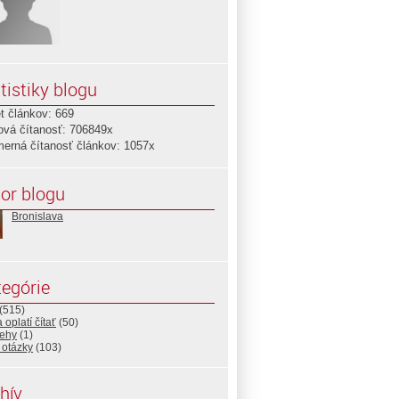
tistiky blogu
t článkov: 669
ová čítanosť: 706849x
merná čítanosť článkov: 1057x
or blogu
Bronislava
egórie
(515)
 oplatí čítať
(50)
rehy
(1)
 otázky
(103)
hív