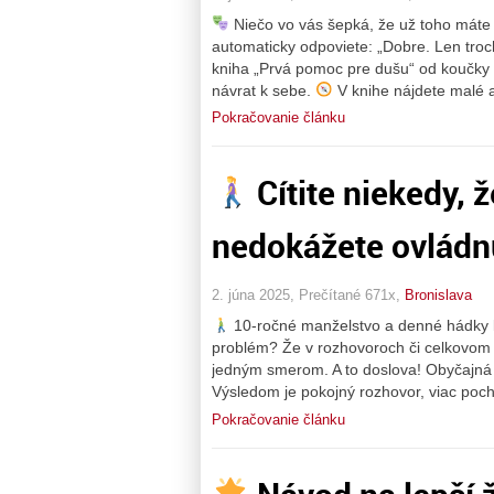
Niečo vo vás šepká, že už toho máte 
automaticky odpoviete: „Dobre. Len troc
kniha „Prvá pomoc pre dušu“ od koučky Ja
návrat k sebe.
V knihe nájdete malé a
Pokračovanie článku
Cítite niekedy, 
nedokážete ovládn
2. júna 2025, Prečítané 671x,
Bronislava
10-ročné manželstvo a denné hádky kv
problém? Že v rozhovoroch či celkovom 
jedným smerom. A to doslova! Obyčajná
Výsledom je pokojný rozhovor, viac poc
Pokračovanie článku