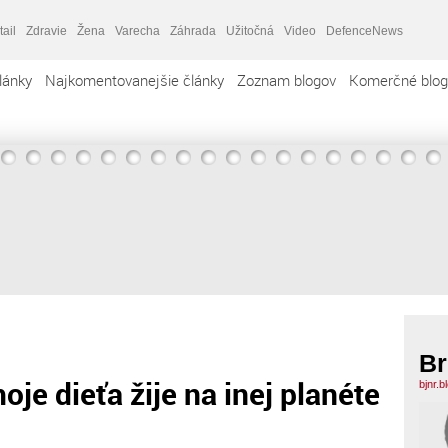
tail
Zdravie
Žena
Varecha
Záhrada
Užitočná
Video
DefenceNews
lánky
Najkomentovanejšie články
Zoznam blogov
Komerčné blog
Br
je dieťa žije na inej planéte
bjnr.