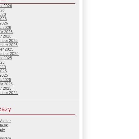
st 2026
026
2026
2026
 2026
c 2026
uár 2026
ár 2026
mber 2025
mber 2025
ber 2025
ember 2025
st 2025
025
2025
2025
 2025
c 2025
uár 2025
ár 2025
mber 2024
kazy
Atelier
da.sk
pty
rogram