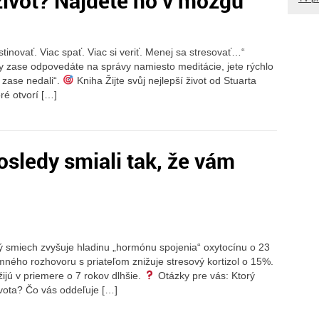
život? Nájdete ho v mozgu
tinovať. Viac spať. Viac si veriť. Menej sa stresovať…“
y zase odpovedáte na správy namiesto meditácie, jete rýchlo
o zase nedali“.
Kniha Žijte svůj nejlepší život od Stuarta
ré otvorí […]
sledy smiali tak, že vám
ný smiech zvyšuje hladinu „hormónu spojenia“ oxytocínu o 23
mného rozhovoru s priateľom znižuje stresový kortizol o 15%.
žijú v priemere o 7 rokov dlhšie.
Otázky pre vás: Ktorý
ivota? Čo vás oddeľuje […]