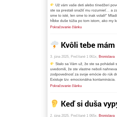
Už vám vaše deti alebo tínedžeri pove
ste sa prestali snažiť mu rozumieť… a z
sme to isté, len sme to inak volali!“ Mla
hĺbke duše túžia po tom istom, ako my k
Pokračovanie článku
Kvôli tebe mám 
3. júna 2025, Prečítané 1 061x,
Bronislava
Stalo sa Vám už, že ste sa pohádali
uvedomili, že ste vlastne neboli nahneva
zodpovednosť za svoje emócie do rúk dr
Existuje tzv. emocionálna kontaminácia.
Pokračovanie článku
Keď si duša vy
2. júna 2025, Prečítané 1 065x,
Bronislava