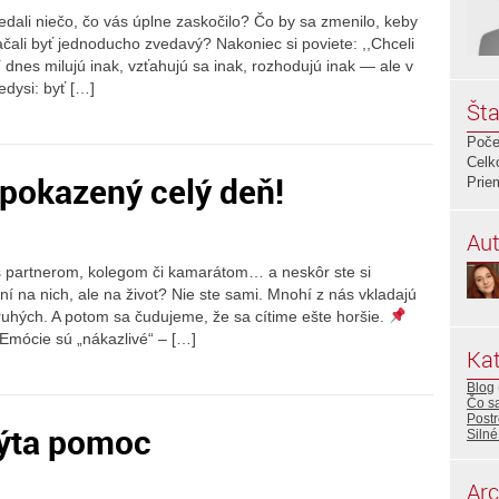
dali niečo, čo vás úplne zaskočilo? Čo by sa zmenilo, keby
ačali byť jednoducho zvedavý? Nakoniec si poviete: ,,Chceli
dí dnes milujú inak, vzťahujú sa inak, rozhodujú inak — ale v
edysi: byť […]
Šta
Poče
Celk
pokazený celý deň!
Prie
Aut
 s partnerom, kolegom či kamarátom… a neskôr ste si
ní na nich, ale na život? Nie ste sami. Mnohí z nás vkladajú
uhých. A potom sa čudujeme, že sa cítime ešte horšie.
 Emócie sú „nákazlivé“ – […]
Kat
Blog
Čo sa
Post
pýta pomoc
Silné
Arc