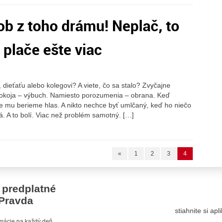
ob z toho drámu! Neplač, to
u plače ešte viac
 dieťaťu alebo kolegovi? A viete, čo sa stalo? Zvyčajne
okoja – výbuch. Namiesto porozumenia – obrana. Keď
ne mu berieme hlas. A nikto nechce byť umlčaný, keď ho niečo
tá. A to bolí. Viac než problém samotný. […]
«
1
2
3
4
 predplatné
Pravda
stiahnite si ap
ormácie na každý deň