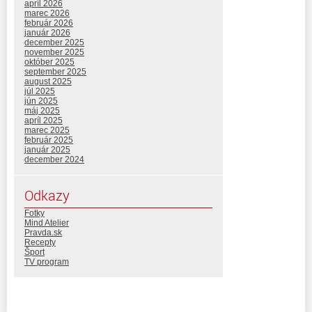
apríl 2026
marec 2026
február 2026
január 2026
december 2025
november 2025
október 2025
september 2025
august 2025
júl 2025
jún 2025
máj 2025
apríl 2025
marec 2025
február 2025
január 2025
december 2024
Odkazy
Fotky
Mind Atelier
Pravda.sk
Recepty
Šport
TV program