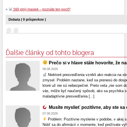
«
Stôl plný masiek – poznáte ten pocit?
Debata ( 0 príspevkov )
Ďalšie články od tohto blogera
Prečo si v hlave stále hovoríte, že n
08.08.2026
Niektoré presvedčenia vznikli ako reakcia na sk
zmysel. Problém nastane, keď sa prenesú do dospelo
ktoré už nie sú nebezpečné. Preto veta „nie som d
vás, môže byť naučený spôsob, ako sa psychika sna
maladaptívne presvedčenia [...]
Musíte myslieť pozitívne, aby ste sa c
07.08.2026
Problem: Pozitívne myslenie v podobe, v akej s
Nútiť sa do afirmácií v momente, keď prežívate vyh