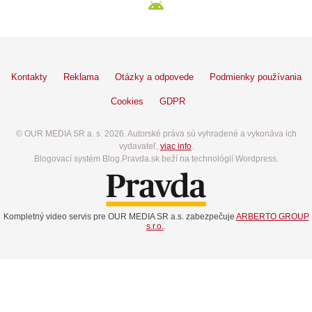
Kontakty
Reklama
Otázky a odpovede
Podmienky používania
Cookies
GDPR
© OUR MEDIA SR a. s. 2026. Autorské práva sú vyhradené a vykonáva ich
vydavateľ,
viac info
.
Blogovací systém Blog.Pravda.sk beží na technológií Wordpress.
Kompletný video servis pre OUR MEDIA SR a.s. zabezpečuje
ARBERTO GROUP
s.r.o.
.