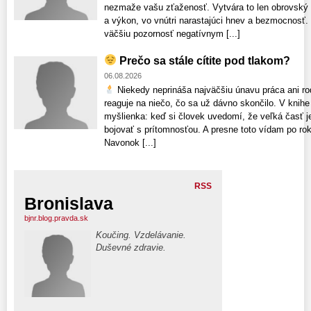
nezmaže vašu zťaženosť. Vytvára to len obrovský
a výkon, vo vnútri narastajúci hnev a bezmocnosť.
väčšiu pozornosť negatívnym [...]
Prečo sa stále cítite pod tlakom?
06.08.2026
Niekedy neprináša najväčšiu únavu práca ani rodi
reaguje na niečo, čo sa už dávno skončilo. V knihe 
myšlienka: keď si človek uvedomí, že veľká časť je
bojovať s prítomnosťou. A presne toto vídam po rok
Navonok [...]
RSS
Bronislava
bjnr.blog.pravda.sk
Koučing. Vzdelávanie.
Duševné zdravie.