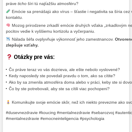
práve
ticho
šíri tú najťažšiu atmosféru?
Emócie sa prenášajú ako vírus – šťastie i negativita sa šíria cez 
kontaktu.
Mozog prirodzene zrkadlí emócie druhých vďaka „zrkadlovým n
pocitov vedie k vyššiemu kortizolu a vyčerpaniu.
Nálada šéfa ovplyvňuje výkonnosť jeho zamestnancov.
Otvoren
zlepšuje vzťahy.
Otázky pre vás:
Čo práve teraz vo vás dozrieva, ale ešte nebolo vyslovené?
Kedy naposledy ste povedali pravdu o tom, ako sa cítite?
Ako by sa zmenila atmosféra doma alebo v práci, keby ste si dovoli
Čo by ste potrebovali, aby ste sa cítili viac pochopeni?
Komunikujte svoje emócie skôr, než ich niekto prevezme ako svo
#dusevnezdravie #koucing #mentalnezdravie #sebarozvoj #autentic
#mentalnezdravie #emocneinteligencia #psychologia