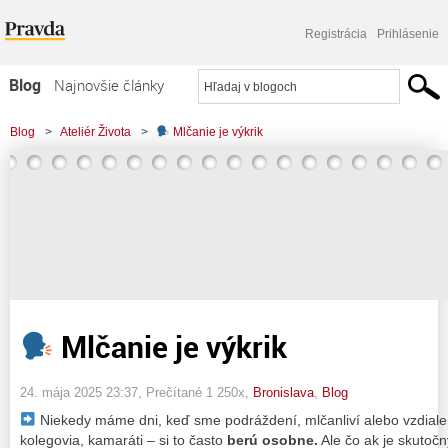
Registrácia
Prihlásenie
Blog
Najnovšie články
Najčítanejšie články
Blog
>
Ateliér Života
>
Mlčanie je výkrik
Najkomentovanejšie články
Zoznam blogov
Komerčné blogy
Mlčanie je výkrik
24. mája 2025 23:37
, Prečítané 1 250x,
Bronislava
,
Blog
Niekedy máme dni, keď sme podráždení, mlčanliví alebo vzdialení
kolegovia, kamaráti – si to často
berú osobne.
Ale čo ak je skutoč