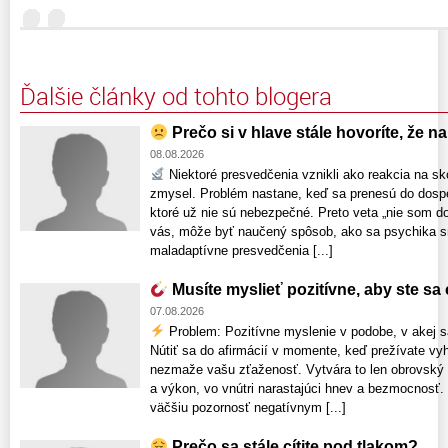
Ďalšie články od tohto blogera
Prečo si v hlave stále hovoríte, že n
08.08.2026
Niektoré presvedčenia vznikli ako reakcia na sk
zmysel. Problém nastane, keď sa prenesú do dospelo
ktoré už nie sú nebezpečné. Preto veta „nie som d
vás, môže byť naučený spôsob, ako sa psychika sna
maladaptívne presvedčenia [...]
Musíte myslieť pozitívne, aby ste sa c
07.08.2026
Problem: Pozitívne myslenie v podobe, v akej s
Nútiť sa do afirmácií v momente, keď prežívate vyh
nezmaže vašu zťaženosť. Vytvára to len obrovský
a výkon, vo vnútri narastajúci hnev a bezmocnosť.
väčšiu pozornosť negatívnym [...]
Prečo sa stále cítite pod tlakom?