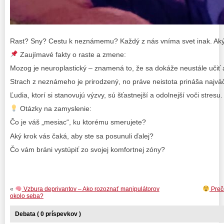
Rast? Sny? Cestu k neznámemu? Každý z nás vníma svet inak. Aký 
Zaujímavé fakty o raste a zmene:
Mozog je neuroplastický – znamená to, že sa dokáže neustále učiť 
Strach z neznámeho je prirodzený, no práve neistota prináša najväč
Ľudia, ktorí si stanovujú výzvy, sú šťastnejší a odolnejší voči stresu.
Otázky na zamyslenie:
Čo je váš „mesiac“, ku ktorému smerujete?
Aký krok vás čaká, aby ste sa posunuli ďalej?
Čo vám bráni vystúpiť zo svojej komfortnej zóny?
«
Vzbura deprivantov – Ako rozoznať manipulátorov
Prečo
okolo seba?
Debata ( 0 príspevkov )