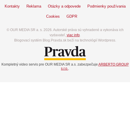
Kontakty
Reklama
Otázky a odpovede
Podmienky používania
Cookies
GDPR
© OUR MEDIA SR a. s. 2026. Autorské práva sú vyhradené a vykonáva ich
vydavateľ,
viac info
.
Blogovací systém Blog.Pravda.sk beží na technológií Wordpress.
Kompletný video servis pre OUR MEDIA SR a.s. zabezpečuje
ARBERTO GROUP
s.r.o.
.