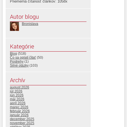
Priemerná čítanosť článkov: 1058x
Autor blogu
Bronislava
Kategórie
Blog
(518)
Čo sa oplatí čítať
(50)
Postrehy
(1)
Silné otázky
(103)
Archív
august 2026
júl 2026
jún 2026
máj 2026
apríl 2026
marec 2026
február 2026
január 2026
december 2025
november 2025
október 2025