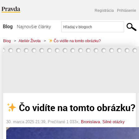
Registrácia
Prihlásenie
Blog
Najnovšie články
Najčítanejšie články
Blog
>
Ateliér Života
>
Čo vidíte na tomto obrázku?
Najkomentovanejšie články
Zoznam blogov
Komerčné blogy
Čo vidíte na tomto obrázku?
30. marca 2025 21:39
, Prečítané 1 033x,
Bronislava
,
Silné otázky