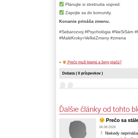
Plánujte si stretnutia vopred.
Zapojte sa do komunity.
Konanie prináša zmenu.
#Sebarozvoj #Psychológia #NieSiSám #
#MaléKroky=VeľkéZmeny #zmena
«
Prečo muži klamú a ženy plačú?
Debata ( 0 príspevkov )
Ďalšie články od tohto b
Prečo sa stále
06.08.2026
Niekedy neprináša n