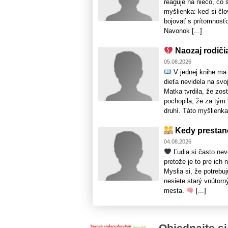
reaguje na niečo, čo 
myšlienka: keď si člo
bojovať s prítomnosťo
Navonok [...]
Naozaj rodiči
05.08.2026
V jednej knihe ma 
dieťa nevidela na svo
Matka tvrdila, že zo
pochopila, že za tým 
druhí. Táto myšlienka b
Kedy prestane
04.08.2026
Ľudia si často ne
pretože je to pre ich
Myslia si, že potrebu
nesiete starý vnútorn
mesta.
[...]
Objednajte si