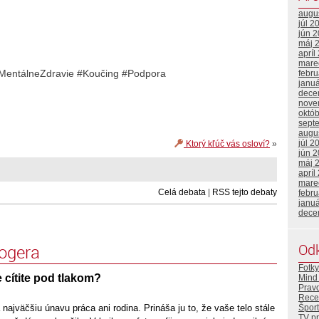
augu
júl 2
jún 
máj 
apríl
mare
MentálneZdravie #Koučing #Podpora
febr
janu
dece
nove
októ
sept
augu
júl 2
Ktorý kľúč vás osloví?
»
jún 
máj 
apríl
mare
Celá debata
|
RSS tejto debaty
febr
janu
dece
Od
logera
Fotky
 cítite pod tlakom?
Mind 
Prav
Rece
ajväčšiu únavu práca ani rodina. Prináša ju to, že vaše telo stále
Šport
TV p