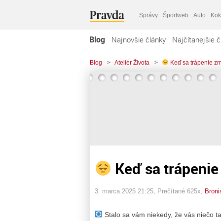
Správy
Športweb
Auto
Kok
Blog
Najnovšie články
Najčítanejšie č
Blog
>
Ateliér Života
>
Keď sa trápenie z
Keď sa trápenie
3. marca 2025 21:25
, Prečítané 625x,
Broni
Stalo sa vám niekedy, že vás niečo ta