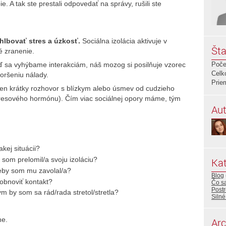
e. A tak ste prestali odpovedať na správy, rušili ste
hlbovať stres a úzkosť.
Sociálna izolácia aktivuje v
Šta
é zranenie.
eď sa vyhýbame interakciám, náš mozog si posilňuje vzorec
Poče
Celk
oršeniu nálady.
Prie
en krátky rozhovor s blízkym alebo úsmev od cudzieho
stresového hormónu). Čím viac sociálnej opory máme, tým
Aut
kej situácii?
som prelomil/a svoju izoláciu?
Kat
keby som mu zavolal/a?
Blog
 obnoviť kontakt?
Čo sa
Post
m by som sa rád/rada stretol/stretla?
Silné
ne.
Arc