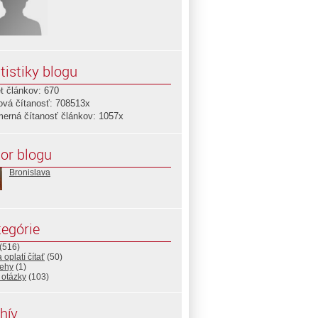
tistiky blogu
t článkov: 670
ová čítanosť: 708513x
merná čítanosť článkov: 1057x
or blogu
Bronislava
egórie
(516)
 oplatí čítať
(50)
rehy
(1)
 otázky
(103)
hív