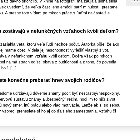
sa už dávno skončilo. V knihe na fotografii ma zaujala jedna silná
vek uvedomí, že veľká časť jeho emócií patrí minulosti, prestane
u. A presne toto vídam po rokoch práce s ľuďmi najčastejšie.
a zostávajú v nefunkčných vzťahoch kvôli deťom?
zasiahla veta, ktorú veľa ľudí nechce počuť. Autorka píše, že ako
jej mame obeť. Videla jej neschopnosť vyriešiť vlastný život.
stáva v nefunkčnom vzťahu kvôli deťom. Dcéra však po rokoch
bol najmä strach odísť, obava z budúcnosti a z toho, čo povedia
olí. [...]
te konečne preberať hnev svojich rodičov?
vedome udržiavajú dôverne známy pocit byť nešťastný/nespokojný,
 nervovú sústavu známy a „bezpečný“ režim, hoci im to ničí život.
jú nový smer, inú prácu alebo viac motivácie. Lenže ak si so sebou
ý vzorec, prenesiete si ho aj do ďalšieho zamestnania, vzťahu či
 predplatné