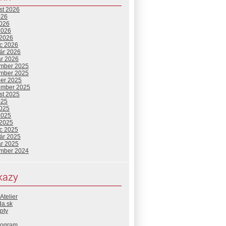
st 2026
026
2026
2026
 2026
c 2026
uár 2026
ár 2026
mber 2025
mber 2025
ber 2025
ember 2025
st 2025
025
2025
2025
 2025
c 2025
uár 2025
ár 2025
mber 2024
kazy
Atelier
da.sk
pty
rogram