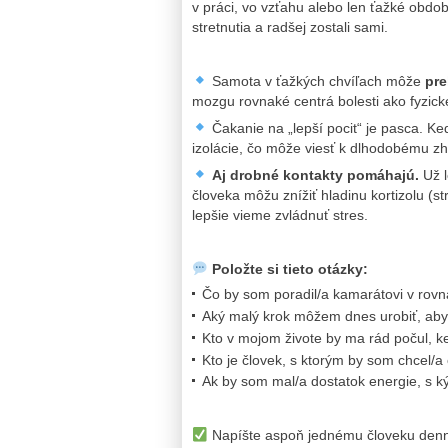
v práci, vo vzťahu alebo len ťažké obdobi
stretnutia a radšej zostali sami.
Samota v ťažkých chvíľach môže
pre
mozgu rovnaké centrá bolesti ako fyzick
Čakanie na „lepší pocit“ je pasca. K
izolácie, čo môže viesť k dlhodobému zh
Aj drobné kontakty pomáhajú.
Už l
človeka môžu znížiť hladinu kortizolu (
lepšie vieme zvládnuť stres.
Položte si tieto otázky:
Čo by som poradil/a kamarátovi v rovna
Aký malý krok môžem dnes urobiť, aby 
Kto v mojom živote by ma rád počul, 
Kto je človek, s ktorým by som chcel/a
Ak by som mal/a dostatok energie, s ký
Napíšte aspoň jednému človeku den