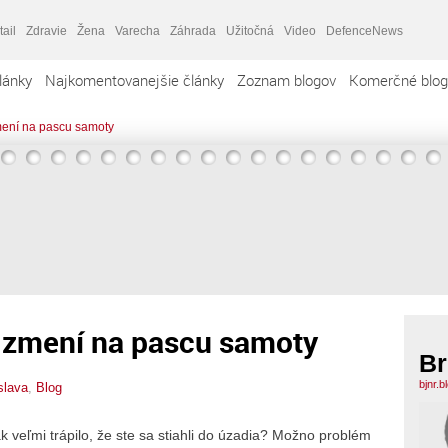
tail
Zdravie
Žena
Varecha
Záhrada
Užitočná
Video
DefenceNews
lánky
Najkomentovanejšie články
Zoznam blogov
Komerčné blog
mení na pascu samoty
 zmení na pascu samoty
Br
bjnr.
slava
,
Blog
k veľmi trápilo, že ste sa stiahli do úzadia? Možno problém