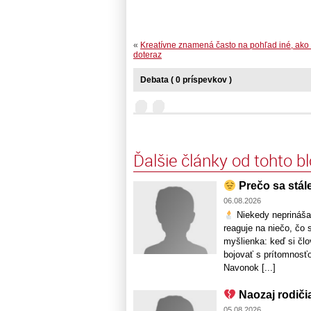
«
Kreatívne znamená často na pohľad iné, ako
doteraz
Debata ( 0 príspevkov )
Ďalšie články od tohto b
Prečo sa stále
06.08.2026
Niekedy neprináša n
reaguje na niečo, čo 
myšlienka: keď si člo
bojovať s prítomnosťo
Navonok [...]
Naozaj rodiči
05.08.2026