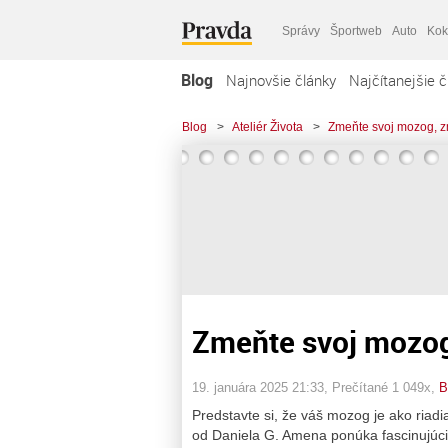
Správy
Športweb
Auto
Kok
Blog
Najnovšie články
Najčítanejšie č
Blog
>
Ateliér Života
>
Zmeňte svoj mozog, zm
Zmeňte svoj mozog,
19. januára 2025 21:33
, Prečítané 1 049x,
B
Predstavte si, že váš mozog je ako riad
od Daniela G. Amena ponúka fascinujúci