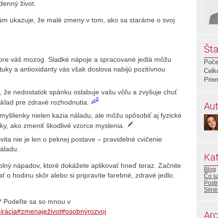
denný život.
m ukazuje, že malé zmeny v tom, ako sa staráme o svoj
Šta
vo pre váš mozog. Sladké nápoje a spracované jedlá môžu
Poče
tuky a antioxidanty vás však doslova nabijú pozitívnou
Celk
Prie
, že nedostatok spánku oslabuje vašu vôľu a zvyšuje chuť
áklad pre zdravé rozhodnutia.
Aut
myšlienky nielen kazia náladu, ale môžu spôsobiť aj fyzické
ky, ako zmeniť škodlivé vzorce myslenia.
ita nie je len o peknej postave – pravidelné cvičenie
áladu.
Kat
 plný nápadov, ktoré dokážete aplikovať hneď teraz. Začnite
Blog
ť o hodinu skôr alebo si pripravíte farebné, zdravé jedlo.
Čo sa
Post
Silné
? Podeľte sa so mnou v
irácia
#zmenaježivot
#osobnýrozvoj
Arc