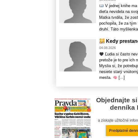
V jednej knihe ma 
dieťa nevidela na svo
Matka tvrdila, že zo
pochopila, že za tým 
druhí. Táto myšlienka b
Kedy prestane
04.08.2026
Ľudia si často ne
pretože je to pre ich
Myslia si, že potrebu
nesiete starý vnútorn
mesta.
[...]
Objednajte si
denníka 
a získajte užitočné inf
Predplatné denn