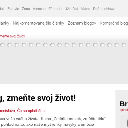
tail
Zdravie
Žena
Varecha
Záhrada
Užitočná
Video
DefenceNews
lánky
Najkomentovanejšie články
Zoznam blogov
Komerčné blog
eňte svoj život!
 zmeňte svoj život!
Br
bjnr.
ronislava
,
Čo sa oplatí čítať
iaca veža vášho života. Kniha „Změňte mozek, změňte tělo“
 pohľad na to, ako naše myšlienky, návyky a emócie