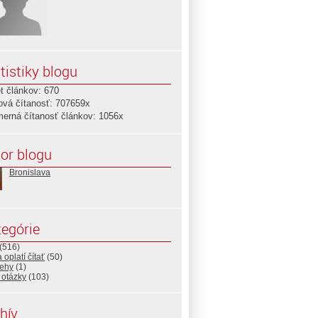
tistiky blogu
t článkov: 670
ová čítanosť: 707659x
merná čítanosť článkov: 1056x
or blogu
Bronislava
egórie
(516)
 oplatí čítať
(50)
rehy
(1)
 otázky
(103)
hív