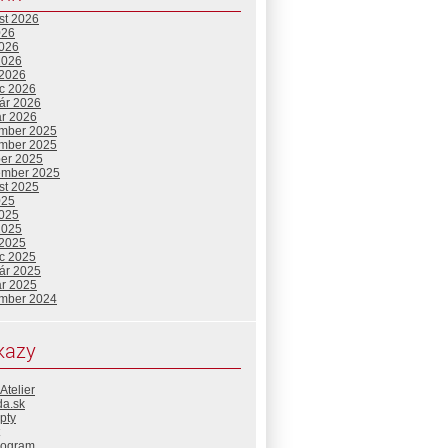
st 2026
026
2026
2026
 2026
c 2026
uár 2026
ár 2026
mber 2025
mber 2025
ber 2025
ember 2025
st 2025
025
2025
2025
 2025
c 2025
uár 2025
ár 2025
mber 2024
kazy
Atelier
da.sk
pty
rogram