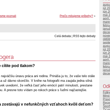
augu
júl 2
jún 
máj 
 sme poznali
Prečo milujeme príbehy?
»
apríl
mare
febr
janu
dece
nove
Celá debata
|
RSS tejto debaty
októ
sept
augu
júl 2
jún 
logera
máj 
apríl
mare
 cítite pod tlakom?
febr
janu
dece
ajväčšiu únavu práca ani rodina. Prináša ju to, že vaše telo stále
sa už dávno skončilo. V knihe na fotografii ma zaujala jedna silná
Od
vek uvedomí, že veľká časť jeho emócií patrí minulosti, prestane
u. A presne toto vídam po rokoch práce s ľuďmi najčastejšie.
Fotky
Mind 
Prav
Rece
a zostávajú v nefunkčných vzťahoch kvôli deťom?
Šport
TV p