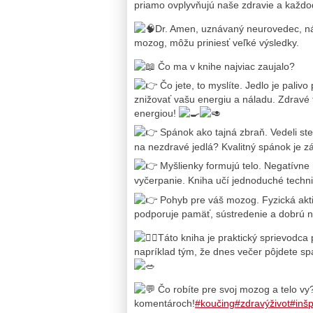
priamo ovplyvňujú naše zdravie a každo
Dr. Amen, uznávaný neurovedec, ná
mozog, môžu priniesť veľké výsledky.
Čo ma v knihe najviac zaujalo?
Čo jete, to myslíte. Jedlo je pali
znižovať vašu energiu a náladu. Zdravé 
energiou!
Spánok ako tajná zbraň. Vedeli ste
na nezdravé jedlá? Kvalitný spánok je z
Myšlienky formujú telo. Negatívne 
vyčerpanie. Kniha učí jednoduché techni
Pohyb pre váš mozog. Fyzická aktiv
podporuje pamäť, sústredenie a dobrú n
Táto kniha je praktický sprievodca
napríklad tým, že dnes večer pôjdete spa
Čo robíte pre svoj mozog a telo vy
komentároch!
#koučing
#zdravýživot
#inšp