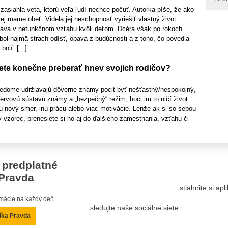
zasiahla veta, ktorú veľa ľudí nechce počuť. Autorka píše, že ako
jej mame obeť. Videla jej neschopnosť vyriešiť vlastný život.
stáva v nefunkčnom vzťahu kvôli deťom. Dcéra však po rokoch
bol najmä strach odísť, obava z budúcnosti a z toho, čo povedia
olí. [...]
te konečne preberať hnev svojich rodičov?
vedome udržiavajú dôverne známy pocit byť nešťastný/nespokojný,
 nervovú sústavu známy a „bezpečný“ režim, hoci im to ničí život.
jú nový smer, inú prácu alebo viac motivácie. Lenže ak si so sebou
ý vzorec, prenesiete si ho aj do ďalšieho zamestnania, vzťahu či
 predplatné
Pravda
stiahnite si ap
ormácie na každý deň
sledujte naše sociálne siete
íka Pravda