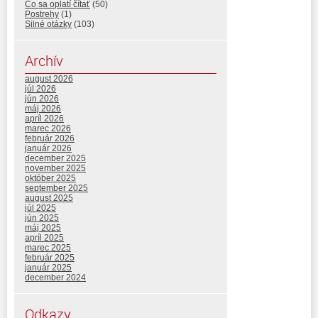
Čo sa oplatí čítať
(50)
Postrehy
(1)
Silné otázky
(103)
Archív
august 2026
júl 2026
jún 2026
máj 2026
apríl 2026
marec 2026
február 2026
január 2026
december 2025
november 2025
október 2025
september 2025
august 2025
júl 2025
jún 2025
máj 2025
apríl 2025
marec 2025
február 2025
január 2025
december 2024
Odkazy