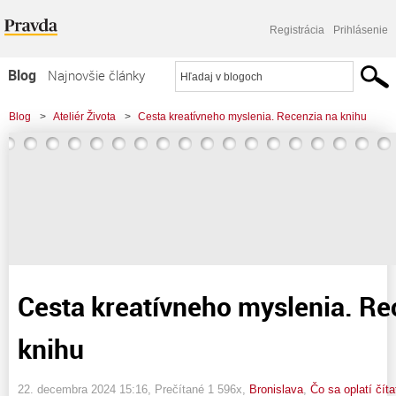
Registrácia
Prihlásenie
Blog
Najnovšie články
Najčítanejšie články
Blog
>
Ateliér Života
>
Cesta kreatívneho myslenia. Recenzia na knihu
Najkomentovanejšie články
Zoznam blogov
Komerčné blogy
Cesta kreatívneho myslenia. Re
knihu
22. decembra 2024 15:16
, Prečítané 1 596x,
Bronislava
,
Čo sa oplatí číta