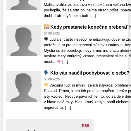
Matka tvrdila, že zostáva v nefunkčnom vzťahu kv
pochopila, že za tým bol najmä strach odísť, obava
druhí. Táto myšlienka bolí. [...]
Kedy prestanete konečne preberať h
04.08.2026
Ľudia si často nevedome udržiavajú dôverne zn
pretože je to pre ich nervovú sústavu známy a „bezp
Myslia si, že potrebujú nový smer, inú prácu alebo
nesiete starý vnútorný vzorec, prenesiete si ho aj
mesta.
[...]
Kto vás naučil pochybovať o sebe?
03.08.2026
Väčšina ľudí si myslí, že ich najväčší problém v
Rozvod. Práca, ktorá ich prestala napĺňať. Lenže p
istý vzorec. Nevyčerpáva ich len to, čo sa deje dne
v hlave celé roky. Hlas, ktorý kedysi patril nieko
neprerušíte, [...]
RSS