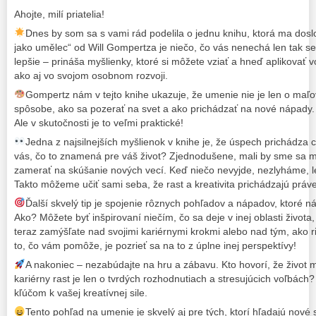
Ahojte, milí priatelia!
Dnes by som sa s vami rád podelila o jednu knihu, ktorá ma dosl
jako umělec“ od Will Gompertza je niečo, čo vás nenechá len tak sed
lepšie – prináša myšlienky, ktoré si môžete vziať a hneď aplikovať
ako aj vo svojom osobnom rozvoji.
Gompertz nám v tejto knihe ukazuje, že umenie nie je len o maľo
spôsobe, ako sa pozerať na svet a ako prichádzať na nové nápady. 
Ale v skutočnosti je to veľmi praktické!
Jedna z najsilnejších myšlienok v knihe je, že úspech prichádza
vás, čo to znamená pre váš život? Zjednodušene, mali by sme sa me
zamerať na skúšanie nových vecí. Keď niečo nevyjde, nezlyháme, le
Takto môžeme učiť sami seba, že rast a kreativita prichádzajú práv
Ďalší skvelý tip je spojenie rôznych pohľadov a nápadov, ktoré 
Ako? Môžete byť inšpirovaní niečím, čo sa deje v inej oblasti života
teraz zamýšľate nad svojimi kariérnymi krokmi alebo nad tým, ako r
to, čo vám pomôže, je pozrieť sa na to z úplne inej perspektívy!
A nakoniec – nezabúdajte na hru a zábavu. Kto hovorí, že život 
kariérny rast je len o tvrdých rozhodnutiach a stresujúcich voľbác
kľúčom k vašej kreatívnej sile.
Tento pohľad na umenie je skvelý aj pre tých, ktorí hľadajú nové