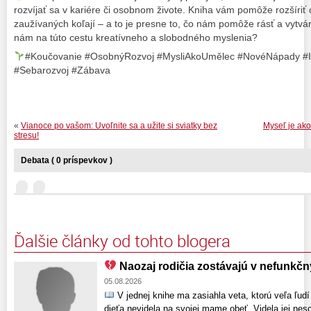
rozvíjať sa v kariére či osobnom živote. Kniha vám pomôže rozšíriť
zaužívaných koľají – a to je presne to, čo nám pomôže rásť a vytvár
nám na túto cestu kreatívneho a slobodného myslenia?
#Koučovanie #OsobnýRozvoj #MysliAkoUmělec #NovéNápady #Inš
#Sebarozvoj #Zábava
«
Vianoce po vašom: Uvoľnite sa a užite si sviatky bez
Myseľ je ako
stresu!
Debata ( 0 príspevkov )
Ďalšie články od tohto blogera
Naozaj rodičia zostávajú v nefunkč
05.08.2026
V jednej knihe ma zasiahla veta, ktorú veľa ľud
dieťa nevidela na svojej mame obeť. Videla jej nesc