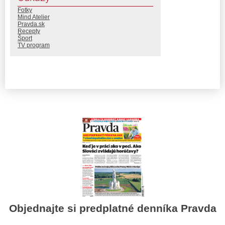
Fotky
Mind Atelier
Pravda.sk
Recepty
Šport
TV program
Objednajte si predplatné denníka Pravda