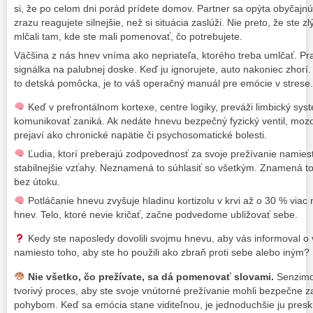
si, že po celom dni porád prídete domov. Partner sa opýta obyčajnú 
zrazu reagujete silnejšie, než si situácia zaslúži. Nie preto, že ste z
mlčali tam, kde ste mali pomenovať, čo potrebujete.
Väčšina z nás hnev vníma ako nepriateľa, ktorého treba umlčať. Pra
signálka na palubnej doske. Keď ju ignorujete, auto nakoniec zhorí. P
to detská pomôcka, je to váš operačný manuál pre emócie v strese.
Keď v prefrontálnom kortexe, centre logiky, preváži limbický sy
komunikovať zaniká. Ak nedáte hnevu bezpečný fyzický ventil, mozog
prejaví ako chronické napätie či psychosomatické bolesti.
Ľudia, ktorí preberajú zodpovednosť za svoje prežívanie namies
stabilnejšie vzťahy. Neznamená to súhlasiť so všetkým. Znamená to
bez útoku.
Potláčanie hnevu zvyšuje hladinu kortizolu v krvi až o 30 % viac
hnev. Telo, ktoré nevie kričať, začne podvedome ubližovať sebe.
Kedy ste naposledy dovolili svojmu hnevu, aby vás informoval o
namiesto toho, aby ste ho použili ako zbraň proti sebe alebo iným?
Nie všetko, čo prežívate, sa dá pomenovať slovami.
Senzimot
tvorivý proces, aby ste svoje vnútorné prežívanie mohli bezpečne zac
pohybom. Keď sa emócia stane viditeľnou, je jednoduchšie ju pres