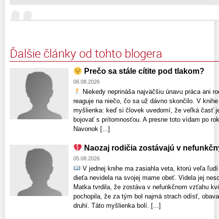
Ďalšie články od tohto blogera
Prečo sa stále cítite pod tlakom?
06.08.2026
Niekedy neprináša najväčšiu únavu práca ani rodi
reaguje na niečo, čo sa už dávno skončilo. V knihe 
myšlienka: keď si človek uvedomí, že veľká časť je
bojovať s prítomnosťou. A presne toto vídam po rok
Navonok [...]
Naozaj rodičia zostávajú v nefunkč
05.08.2026
V jednej knihe ma zasiahla veta, ktorú veľa ľud
dieťa nevidela na svojej mame obeť. Videla jej nesc
Matka tvrdila, že zostáva v nefunkčnom vzťahu kv
pochopila, že za tým bol najmä strach odísť, obava
druhí. Táto myšlienka bolí. [...]