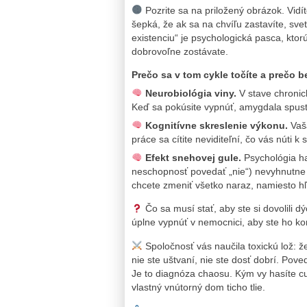
Pozrite sa na priložený obrázok. Vidí
šepká, že ak sa na chvíľu zastavíte, svet
existenciu“ je psychologická pasca, kto
dobrovoľne zostávate.
Prečo sa v tom cykle točíte a prečo
Neurobiológia viny.
V stave chronic
Keď sa pokúsite vypnúť, amygdala spustí
Kognitívne skreslenie výkonu.
Vaša
práce sa cítite neviditeľní, čo vás núti
Efekt snehovej gule.
Psychológia hab
neschopnosť povedať „nie“) nevyhnutne in
chcete zmeniť všetko naraz, namiesto h
Čo sa musí stať, aby ste si dovolili d
úplne vypnúť v nemocnici, aby ste ho k
Spoločnosť vás naučila toxickú lož: 
nie ste uštvaní, nie ste dosť dobrí. Pove
Je to diagnóza chaosu. Kým vy hasíte cud
vlastný vnútorný dom ticho tlie.