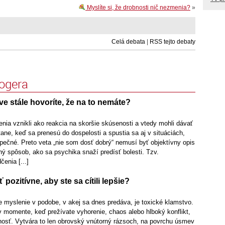
Myslíte si, že drobnosti nič nezmenia?
»
Celá debata
|
RSS tejto debaty
logera
ve stále hovoríte, že na to nemáte?
nia vznikli ako reakcia na skoršie skúsenosti a vtedy mohli dávať
ne, keď sa prenesú do dospelosti a spustia sa aj v situáciách,
pečné. Preto veta „nie som dosť dobrý“ nemusí byť objektívny opis
ý spôsob, ako sa psychika snaží predísť bolesti. Tzv.
enia [...]
pozitívne, aby ste sa cítili lepšie?
 myslenie v podobe, v akej sa dnes predáva, je toxické klamstvo.
 v momente, keď prežívate vyhorenie, chaos alebo hlboký konflikt,
sť. Vytvára to len obrovský vnútorný rázsoch, na povrchu úsmev