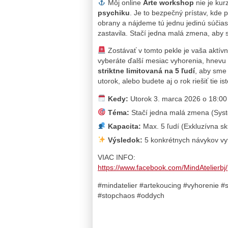
Môj online
Arte workshop
nie je kur
psychiku
. Je to bezpečný prístav, kde
obrany a nájdeme tú jednu jedinú súčiast
zastavila. Stačí jedna malá zmena, aby st
Zostávať v tomto pekle je vaša aktívn
vyberáte ďalší mesiac vyhorenia, hnevu 
striktne limitovaná na 5 ľudí
, aby sme 
utorok, alebo budete aj o rok riešiť tie i
Kedy:
Utorok 3. marca 2026 o 18:00 
Téma:
Stačí jedna malá zmena (Syst
Kapacita:
Max. 5 ľudí (Exkluzívna sk
Výsledok:
5 konkrétnych návykov vyt
VIAC INFO:
https://www.facebook.com/MindAtelie
#mindatelier #artekoucing #vyhorenie #
#stopchaos #oddych