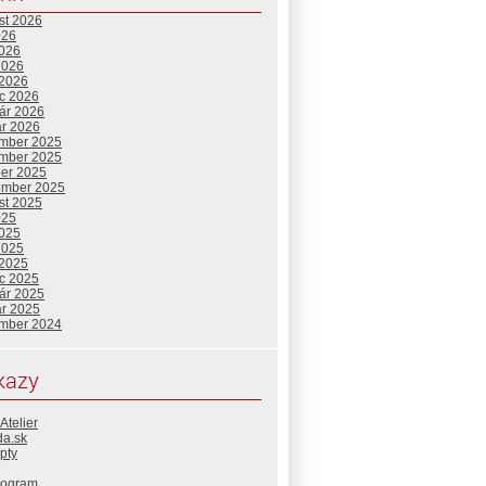
st 2026
026
2026
2026
 2026
c 2026
uár 2026
ár 2026
mber 2025
mber 2025
ber 2025
ember 2025
st 2025
025
2025
2025
 2025
c 2025
uár 2025
ár 2025
mber 2024
pt18o2r6Vcdu5LX11Kpfl
kazy
Atelier
da.sk
pty
rogram