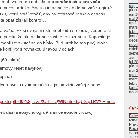
z maľovania pre deti. Je to
operačná sála pre vašu
augu
 pomocou artekoučingu a imaginácie obídeme vaše logické
júl 2
ku, ktorú stačí otočiť, aby sa reťazová reakcia chaosu
jún 
máj 
e opäť získali kontrolu.
apríl
mare
a voľba. Ak si svoje miesto neobjednáte teraz, vedome si
febr
janu
a pocitu, že ste na konci vlastného zoznamu. Kapacita je
dece
mohli ísť skutočne do hĺbky. Buď urobíte ten prvý krok v
nove
sté konflikty s rovnakou únavou v očiach.
októ
sept
augu
(60 minút)
júl 2
jún 
émový reset návykov)
máj 
apríl
upina)
mare
febr
vorených cez imagináciu a jasná vízia vašej zmeny.
janu
dece
rbj/posts/pfbid02k9jLzzsXCHbTQWfN38e4tQUStpTRVAtFmosZ5j9hHhmu
Od
sebalaska #psychologia #hranice #osobnyrozvoj
Fotky
Mind 
Prav
Rece
Šport
TV p