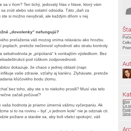
te sa v ňom? Ten tichý, jedovatý hlas v hlave, ktorý vám
 sa zrúti alebo vás ostatní odsúdia. Táto „daň za
rú ste si možno nevybrali, ale každým dňom v nej
Šta
 bežné „dovolenky“ nefungujú?
Poče
kého preťaženia váš mozog vníma relaxáciu ako hrozbu.
Celk
 poplach, pretože nečinnosť vyhodnotí ako stratu kontroly.
Prie
 sebahodnota je „pripútaná“ k vonkajším výsledkom. Bez
 k sebadeštrukcii pod rúškom zodpovednosti.
Aut
itov dokazuje, že chaos v jednej oblasti (napr.
fikuje vaše zdravie, vzťahy aj kariéru. Zlyhávate, pretože
ľadania kľúčového bodu zlomu.
ýchať bez toho, aby ste o to niekoho prosili? Musí vás telo
Kat
onečne začali počúvať?
Blog
že vaša hodnota je priamo úmerná vášmu vyčerpaniu. Ak
Čo sa
Post
dzme si to na rovinu – byť „v jednom kole“ nie je odznak cti.
Silné
zie požiare a staráte sa, aby boli všetci spokojní, váš
Arc