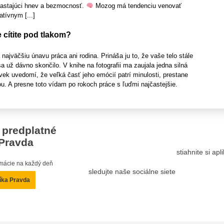
arastajúci hnev a bezmocnosť.
Mozog má tendenciu venovať
tívnym [...]
 cítite pod tlakom?
ajväčšiu únavu práca ani rodina. Prináša ju to, že vaše telo stále
sa už dávno skončilo. V knihe na fotografii ma zaujala jedna silná
vek uvedomí, že veľká časť jeho emócií patrí minulosti, prestane
u. A presne toto vídam po rokoch práce s ľuďmi najčastejšie.
 predplatné
Pravda
stiahnite si ap
ormácie na každý deň
sledujte naše sociálne siete
íka Pravda