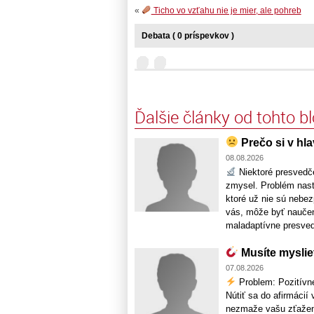
«
Ticho vo vzťahu nie je mier, ale pohreb
Debata ( 0 príspevkov )
Ďalšie články od tohto b
Prečo si v hla
08.08.2026
Niektoré presvedče
zmysel. Problém nasta
ktoré už nie sú nebez
vás, môže byť naučen
maladaptívne presvedč
Musíte myslieť 
07.08.2026
Problem: Pozitívne
Nútiť sa do afirmácií
nezmaže vašu zťaženo