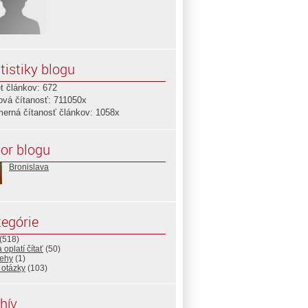
tistiky blogu
t článkov: 672
ová čítanosť: 711050x
merná čítanosť článkov: 1058x
or blogu
Bronislava
egórie
(518)
 oplatí čítať
(50)
rehy
(1)
 otázky
(103)
hív