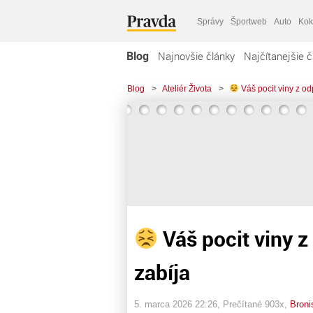
Správy
Športweb
Auto
Kok
Blog
Najnovšie články
Najčítanejšie č
Blog
>
Ateliér Života
>
Váš pocit viny z o
Váš pocit viny 
zabíja
5. marca 2026 22:26
, Prečítané 903x,
Broni