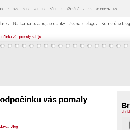
tail
Zdravie
Žena
Varecha
Záhrada
Užitočná
Video
DefenceNews
lánky
Najkomentovanejšie články
Zoznam blogov
Komerčné blog
dpočinku vás pomaly zabíja
z odpočinku vás pomaly
Br
bjnr.
slava
,
Blog