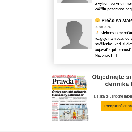
a výkon, vo vnútri n
väčšiu pozornosť nega
Prečo sa stále
06.08.2026
Niekedy neprináša n
reaguje na niečo, čo 
myšlienka: keď si člo
bojovať s prítomnosťo
Navonok [...]
Objednajte si
denníka 
a získajte užitočné inf
Predplatné denn