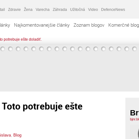
tail
Zdravie
Žena
Varecha
Záhrada
Užitočná
Video
DefenceNews
lánky
Najkomentovanejšie články
Zoznam blogov
Komerčné blog
o potrebuje ešte doladiť.
 Toto potrebuje ešte
Br
bjnr.
islava
,
Blog