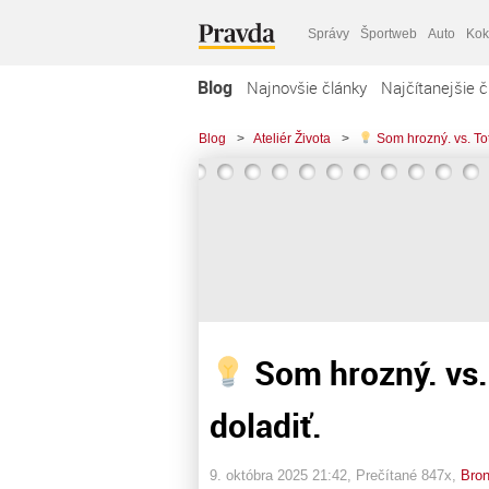
Správy
Športweb
Auto
Kok
Blog
Najnovšie články
Najčítanejšie č
Blog
>
Ateliér Života
>
Som hrozný. vs. Tot
Som hrozný. vs.
doladiť.
9. októbra 2025 21:42
, Prečítané 847x,
Bron