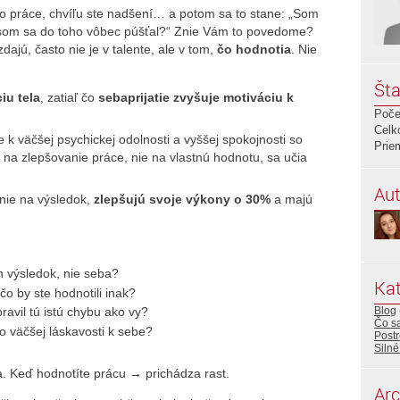
o práce, chvíľu ste nadšení… a potom sa to stane: „Som
o som sa do toho vôbec púšťal?“ Znie Vám to povedome?
ajú, často nie je v talente, ale v tom,
čo hodnotia
. Nie
Šta
iu tela
, zatiaľ čo
sebaprijatie zvyšuje motiváciu k
Poče
Celk
 k väčšej psychickej odolnosti a vyššej spokojnosti so
Prie
 na zlepšovanie práce, nie na vlastnú hodnotu, sa učia
Aut
 nie na výsledok,
zlepšujú svoje výkony o 30%
a majú
en výsledok, nie seba?
Kat
čo by ste hodnotili inak?
Blog
ravil tú istú chybu ako vy?
Čo sa
po väčšej láskavosti k sebe?
Post
Silné
. Keď hodnotíte prácu → prichádza rast.
Arc