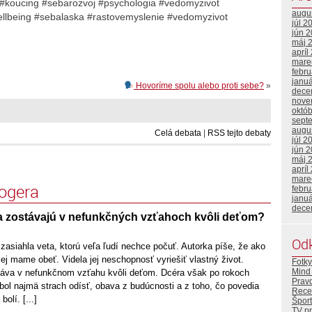
a #koucing #sebarozvoj #psychologia #vedomyzivot
augu
llbeing #sebalaska #rastovemyslenie #vedomyzivot
júl 2
jún 
máj 
apríl
mare
febr
janu
Hovoríme spolu alebo proti sebe?
»
dece
nove
októ
sept
augu
Celá debata
|
RSS tejto debaty
júl 2
jún 
máj 
apríl
mare
logera
febr
janu
dece
a zostávajú v nefunkčných vzťahoch kvôli deťom?
Od
zasiahla veta, ktorú veľa ľudí nechce počuť. Autorka píše, že ako
jej mame obeť. Videla jej neschopnosť vyriešiť vlastný život.
Fotky
Mind 
stáva v nefunkčnom vzťahu kvôli deťom. Dcéra však po rokoch
Prav
bol najmä strach odísť, obava z budúcnosti a z toho, čo povedia
Rece
olí. [...]
Šport
TV p