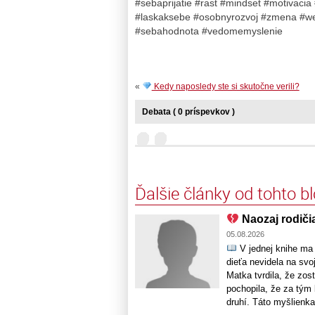
#sebaprijatie #rast #mindset #motivaci
#laskaksebe #osobnyrozvoj #zmena #we
#sebahodnota #vedomemyslenie
«
Kedy naposledy ste si skutočne verili?
Debata ( 0 príspevkov )
Ďalšie články od tohto b
Naozaj rodiči
05.08.2026
V jednej knihe ma 
dieťa nevidela na svo
Matka tvrdila, že zo
pochopila, že za tým 
druhí. Táto myšlienka b