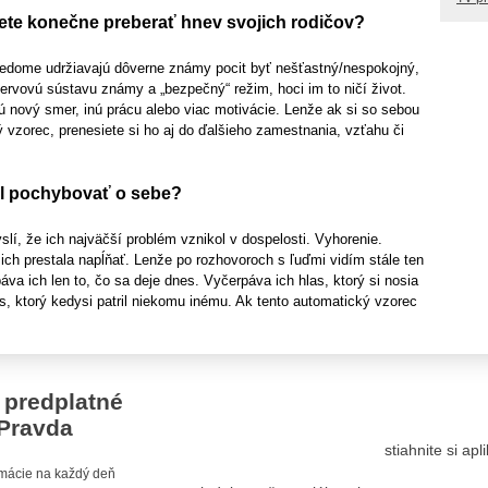
te konečne preberať hnev svojich rodičov?
vedome udržiavajú dôverne známy pocit byť nešťastný/nespokojný,
 nervovú sústavu známy a „bezpečný“ režim, hoci im to ničí život.
jú nový smer, inú prácu alebo viac motivácie. Lenže ak si so sebou
ý vzorec, prenesiete si ho aj do ďalšieho zamestnania, vzťahu či
il pochybovať o sebe?
lí, že ich najväčší problém vznikol v dospelosti. Vyhorenie.
ich prestala napĺňať. Lenže po rozhovoroch s ľuďmi vidím stále ten
áva ich len to, čo sa deje dnes. Vyčerpáva ich hlas, ktorý si nosia
as, ktorý kedysi patril niekomu inému. Ak tento automatický vzorec
 predplatné
Pravda
stiahnite si ap
ormácie na každý deň