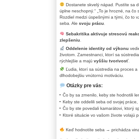
Dostanete skvelý nápad. Pustíte sa d
úplne neschopný.“ „To je hrozné, na č
Rozdiel medzi úspešnými a tými, čo to vzd
seba. Ale
svoju prácu
.
Sebakritika aktivuje stresovú reakc
zlepšeniu
.
Oddelenie identity od výkonu
vedie
životom. Zamestnanci, ktorí sa sústredia
rýchlejšie a majú
vyššiu tvorivosť
.
Ľudia, ktorí sa sústredia na proces a
dlhodobejšiu vnútornú motiváciu.
Otázky pre vás:
Čo by sa zmenilo, keby ste hodnotili l
Keby ste oddelili seba od svojej práce, 
Čo by ste povedali kamarátovi, ktorý sp
Ktoré situácie vo vašom živote volajú 
Keď hodnotíte seba → prichádza vina