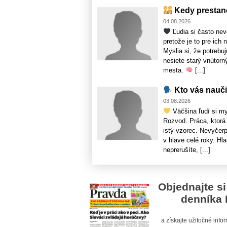
Kedy prestane
04.08.2026
Ľudia si často ne
pretože je to pre ich
Myslia si, že potrebu
nesiete starý vnútorn
mesta.
[...]
Kto vás nauč
03.08.2026
Väčšina ľudí si mys
Rozvod. Práca, ktorá 
istý vzorec. Nevyčerp
v hlave celé roky. Hl
neprerušíte, [...]
Objednajte si
denníka 
a získajte užitočné inf