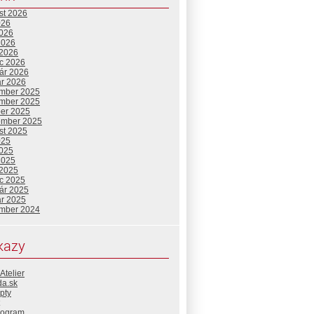
st 2026
026
2026
2026
 2026
c 2026
uár 2026
ár 2026
mber 2025
mber 2025
ber 2025
ember 2025
st 2025
025
2025
2025
 2025
c 2025
uár 2025
ár 2025
mber 2024
kazy
Atelier
da.sk
pty
rogram