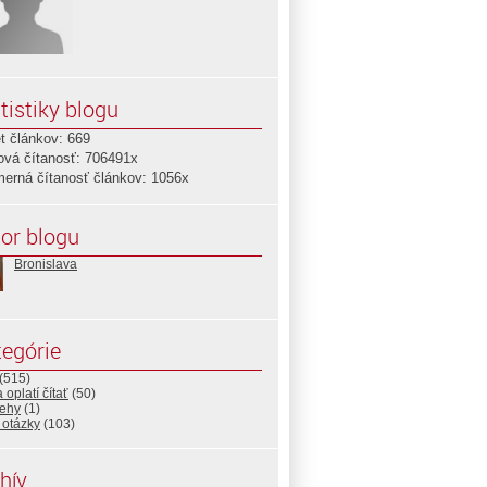
tistiky blogu
t článkov: 669
ová čítanosť: 706491x
merná čítanosť článkov: 1056x
or blogu
Bronislava
egórie
(515)
 oplatí čítať
(50)
rehy
(1)
 otázky
(103)
hív