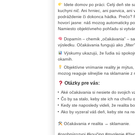
Idete domov po práci. Celý deň ste sa 
kuchyni nič. Ani hrniec, ani panvica, ani
podráždenie či dokonca hádka. Prečo? P
hovorí jasne: náš mozog automaticky poro
Namiesto objektívneho pohľadu si vytv
Dopamín – chemik „očakávania“ – sa
výsledku. Očakávania fungujú ako „filter“
Výskumy ukazujú, že ľudia sú spokojn
okamih.
Objektívne vnímanie reality je mýtus,
mozog reaguje silnejšie na sklamanie z 
Otázky pre vás:
Aké očakávania si nesiete do svojich v
Čo by sa stalo, keby ste ich na chvíľu o
Kedy ste naposledy videli, že realita 
Ako by vyzeral váš deň, keby ste na re
Očakávania ≠ realita → sklamanie.
#osobnýrozvoj #koučing #myslenie #živ