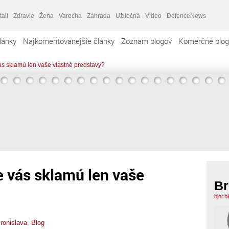
tail
Zdravie
Žena
Varecha
Záhrada
Užitočná
Video
DefenceNews
lánky
Najkomentovanejšie články
Zoznam blogov
Komerčné blog
s sklamú len vaše vlastné predstavy?
 vás sklamú len vaše
Br
bjnr.
ronislava
,
Blog