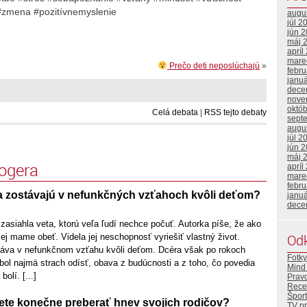
#zmena #pozitívnemyslenie
augu
júl 2
jún 
máj 
apríl
mare
Prečo deti neposlúchajú
»
febr
janu
dece
nove
októ
Celá debata
|
RSS tejto debaty
sept
augu
júl 2
jún 
máj 
logera
apríl
mare
febr
a zostávajú v nefunkčných vzťahoch kvôli deťom?
janu
dece
zasiahla veta, ktorú veľa ľudí nechce počuť. Autorka píše, že ako
Od
jej mame obeť. Videla jej neschopnosť vyriešiť vlastný život.
stáva v nefunkčnom vzťahu kvôli deťom. Dcéra však po rokoch
Fotky
bol najmä strach odísť, obava z budúcnosti a z toho, čo povedia
Mind 
olí. [...]
Prav
Rece
Šport
te konečne preberať hnev svojich rodičov?
TV p