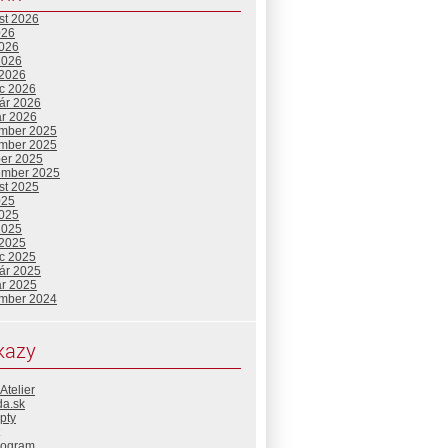
st 2026
026
2026
2026
 2026
c 2026
uár 2026
ár 2026
mber 2025
mber 2025
ber 2025
ember 2025
st 2025
025
2025
2025
 2025
c 2025
uár 2025
ár 2025
mber 2024
kazy
Atelier
da.sk
pty
rogram