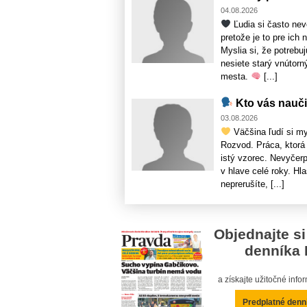
04.08.2026
Ľudia si často ne
pretože je to pre ich
Myslia si, že potrebu
nesiete starý vnútorn
mesta.
[...]
Kto vás nauč
03.08.2026
Väčšina ľudí si mys
Rozvod. Práca, ktorá 
istý vzorec. Nevyčerp
v hlave celé roky. Hl
neprerušíte, [...]
Objednajte si
denníka 
a získajte užitočné inf
Predplatné denn