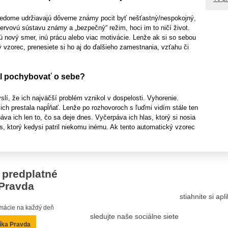
vedome udržiavajú dôverne známy pocit byť nešťastný/nespokojný,
 nervovú sústavu známy a „bezpečný“ režim, hoci im to ničí život.
jú nový smer, inú prácu alebo viac motivácie. Lenže ak si so sebou
ý vzorec, prenesiete si ho aj do ďalšieho zamestnania, vzťahu či
il pochybovať o sebe?
lí, že ich najväčší problém vznikol v dospelosti. Vyhorenie.
ich prestala napĺňať. Lenže po rozhovoroch s ľuďmi vidím stále ten
áva ich len to, čo sa deje dnes. Vyčerpáva ich hlas, ktorý si nosia
as, ktorý kedysi patril niekomu inému. Ak tento automatický vzorec
 predplatné
Pravda
stiahnite si ap
ormácie na každý deň
sledujte naše sociálne siete
íka Pravda