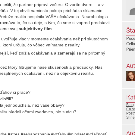
tešili, že partner pripraví večeru. Otvoríte dvere… a v
 vôňa. V tej chvíli namiesto pokoja prichádza sklamanie,
retože realita nesplnila VAŠE očakávania. Neurobiológia
vnáva to, čo sa deje, s tým, čo sme si vopred predstavili.
árame svoj
subjektívny film
.
Šta
Poče
 uvoľňuje viac v momente očakávania než pri skutočnom
Celk
, ktorý určuje, čo vôbec vnímame z reality.
Prie
ejší, keď znížia očakávania a zamerajú sa na prítomný
Aut
 cez ktorý filtrujeme naše skúsenosti a predsudky. Náš
nesplnených očakávaní, než na objektívnu realitu.
zťahov či práce?
Kat
dložili?
Blog
bola jednoduchšia, než vaše obavy?
Čo sa
alitu hľadeli očami zvedavca, nie sudcu?
Post
Silné
Arc
otbe #stres #sebapoznanie #vzťahy #mindset #vďačnosť