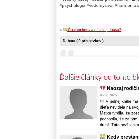
#psychológia #vedomýživot #harmónia 
«
Čo vám hnev a násilie prináša?
Debata ( 0 príspevkov )
Ďalšie články od tohto b
Naozaj rodiči
05.08.2026
V jednej knihe ma 
dieťa nevidela na svo
Matka tvrdila, že zo
pochopila, že za tým 
druhí. Táto myšlienka b
Kedy prestane