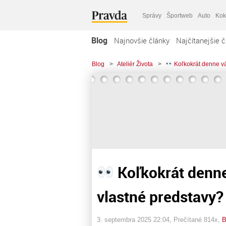
Správy
Športweb
Auto
Kok
Blog
Najnovšie články
Najčítanejšie č
Blog
>
Ateliér Života
>
Koľkokrát denne vá
Koľkokrát denne
vlastné predstavy?
3. septembra 2025 22:04
, Prečítané 814x,
B