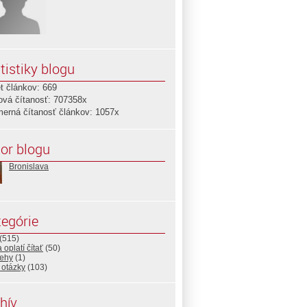
tistiky blogu
t článkov: 669
ová čítanosť: 707358x
merná čítanosť článkov: 1057x
or blogu
Bronislava
egórie
(515)
 oplatí čítať
(50)
rehy
(1)
 otázky
(103)
hív