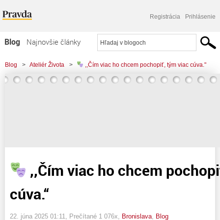
Registrácia
Prihlásenie
Blog
Najnovšie články
Najčítanejšie články
Blog
>
Ateliér Života
>
,,Čím viac ho chcem pochopiť, tým viac cúva."
Najkomentovanejšie články
Zoznam blogov
Komerčné blogy
,,Čím viac ho chcem pochopiť
cúva.“
22. júna 2025 01:11
, Prečítané 1 076x,
Bronislava
,
Blog