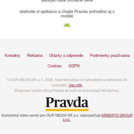
sledujte naše sociálne siete
stiahnite si aplikáciu a čítajte Pravdu pohodlne aj v
mobile
Kontakty
Reklama
Otázky a odpovede
Podmienky používania
Cookies
GDPR
© OUR MEDIA SR a. s. 2026. Autorské práva sú vyhradené a vykonáva ich
vydavateľ,
viac info
.
Blogovací systém Blog.Pravda.sk beží na technológií Wordpress.
Kompletný video servis pre OUR MEDIA SR a.s. zabezpečuje
ARBERTO GROUP
s.r.o.
.