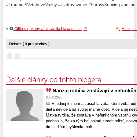
#Trauma #VztahoveVazby #Uzdravovanie #ParovyKoucing #bezpec
«
Cítite sa, akoby vám svietila hlava nonstop?
„Mami, moh
Debata ( 0 príspevkov )
Ďalšie články od tohto blogera
Naozaj rodičia zostávajú v nefunkč
05.08.2026
V jednej knihe ma zasiahla veta, ktorú veľa ľud
dieťa nevidela na svojej mame obeť. Videla jej nesc
Matka tvrdila, že zostáva v nefunkčnom vzťahu kv
pochopila, že za tým bol najmä strach odísť, obava
druhí. Táto myšlienka bolí. [...]