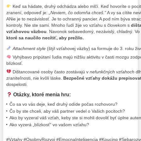
Keď sa hádate, druhý odchádza alebo mlčí. Keď hovoríte o pocit
zranení, odpoveď je:
„Neviem, čo odomňa chceš.“
A vy sa cítite ne
ANie je to nezávislosť. Je to ochranný pancier. A pod ním býva strach 
kontroly. Nie ste sami. Mnoho ľudí žije vo vzťahu s človekom s
dišt
vzťahovou väzbou
. Navonok sebavedomý, nezávislý, chladný. Vo v
ktoré sa naučilo necítiť, aby prežilo.
Attachment style
(štýl vzťahovej väzby) sa formuje do 3. roku živ
Vyhýbavo pripútaní ľudia majú nižšiu aktivitu v časti mozgu zo
blízkosť.
Dištancované osoby často zostávajú v
nefunkčných vzťahoch
dlh
zraniteľnosti, nie kvôli láske.
Bezpečné vzťahy dokážu prepisova
dospelosti.
O
tázky, ktoré menia hru:
Čo sa vo vás deje, keď druhý odíde počas rozhovoru?
Čo by ste chceli, aby váš partner vedel o Vašich pocitoch?
Ako by vyzeral váš vzťah, keby ste si mohli dovoliť byť úplne auten
Ako vyzerá „blízkosť“ vo vašom vzťahu?
#Vztahy #OsobnyRozvoj #EmocnaInteligencia #Koucing #Sebarozv