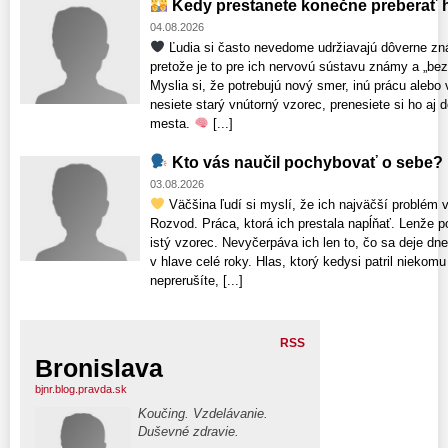
Kedy prestanete konečne preberať h
04.08.2026
Ľudia si často nevedome udržiavajú dôverne zn
pretože je to pre ich nervovú sústavu známy a „bezp
Myslia si, že potrebujú nový smer, inú prácu alebo
nesiete starý vnútorný vzorec, prenesiete si ho aj
mesta.
[...]
Kto vás naučil pochybovať o sebe?
03.08.2026
Väčšina ľudí si myslí, že ich najväčší problém v
Rozvod. Práca, ktorá ich prestala napĺňať. Lenže p
istý vzorec. Nevyčerpáva ich len to, čo sa deje dne
v hlave celé roky. Hlas, ktorý kedysi patril nieko
neprerušíte, [...]
RSS
Bronislava
bjnr.blog.pravda.sk
Koučing. Vzdelávanie.
Duševné zdravie.