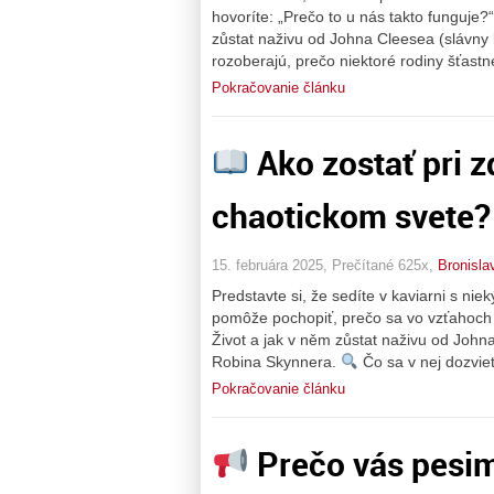
hovoríte: „Prečo to u nás takto funguje?
zůstat naživu od Johna Cleesea (slávny
rozoberajú, prečo niektoré rodiny šťastn
Pokračovanie článku
Ako zostať pri 
chaotickom svete?
15. februára 2025, Prečítané 625x,
Bronisla
Predstavte si, že sedíte v kaviarni s nie
pomôže pochopiť, prečo sa vo vzťahoch 
Život a jak v něm zůstat naživu od Joh
Robina Skynnera.
Čo sa v nej dozvie
Pokračovanie článku
Prečo vás pesimi