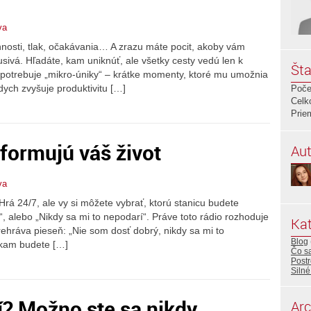
va
nnosti, tlak, očakávania… A zrazu máte pocit, akoby vám
dusivá. Hľadáte, kam uniknúť, ale všetky cesty vedú len k
Šta
otrebuje „mikro-úniky“ – krátke momenty, ktoré mu umožnia
dych zvyšuje produktivitu […]
Poče
Celk
Prie
formujú váš život
Aut
va
Hrá 24/7, ale vy si môžete vybrať, ktorú stanicu budete
“, alebo „Nikdy sa mi to nepodarí“. Práve toto rádio rozhoduje
Kat
ehráva pieseň: „Nie som dosť dobrý, nikdy sa mi to
Blog
nkam budete […]
Čo sa
Post
Silné
ní? Možno ste sa nikdy
Arc