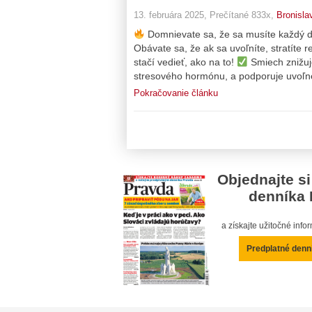
13. februára 2025, Prečítané 833x,
Bronisla
Domnievate sa, že sa musíte každý de
Obávate sa, že ak sa uvoľníte, stratíte 
stačí vedieť, ako na to!
Smiech znižuje
stresového hormónu, a podporuje uvoľne
Pokračovanie článku
Objednajte si
denníka 
a získajte užitočné inf
Predplatné denn