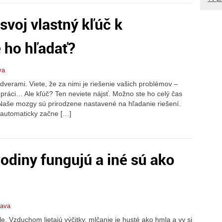
voj vlastný kľúč k
 ho hľadať?
va
 dverami. Viete, že za nimi je riešenie vašich problémov –
 práci… Ale kľúč? Ten neviete nájsť. Možno ste ho celý čas
aše mozgy sú prirodzene nastavené na hľadanie riešení.
 automaticky začne […]
odiny fungujú a iné sú ako
lava
le. Vzduchom lietajú výčitky, mlčanie je husté ako hmla a vy si