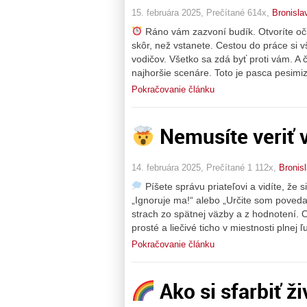
15. februára 2025, Prečítané 614x,
Bronisla
Ráno vám zazvoní budík. Otvoríte oči
skôr, než vstanete. Cestou do práce si 
vodičov. Všetko sa zdá byť proti vám. A
najhoršie scenáre. Toto je pasca pesim
Pokračovanie článku
Nemusíte veriť v
14. februára 2025, Prečítané 1 112x,
Bronis
Píšete správu priateľovi a vidíte, že
„Ignoruje ma!“ alebo „Určite som povedal
strach zo spätnej väzby a z hodnotení. O
prosté a liečivé ticho v miestnosti plnej ľ
Pokračovanie článku
Ako si sfarbiť ž