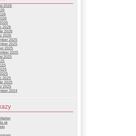
st 2026
026
2026
2026
 2026
c 2026
uár 2026
ár 2026
mber 2025
mber 2025
ber 2025
ember 2025
st 2025
025
2025
2025
 2025
c 2025
uár 2025
ár 2025
mber 2024
kazy
Atelier
da.sk
pty
rogram