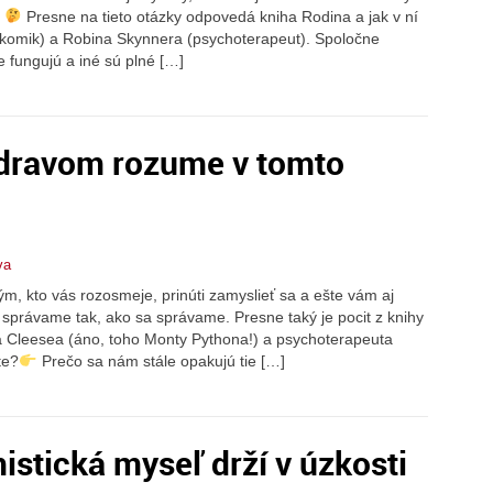
“
Presne na tieto otázky odpovedá kniha Rodina a jak v ní
 komik) a Robina Skynnera (psychoterapeut). Spoločne
e fungujú a iné sú plné […]
zdravom rozume v tomto
va
kým, kto vás rozosmeje, prinúti zamyslieť sa a ešte vám aj
správame tak, ako sa správame. Presne taký je pocit z knihy
na Cleesea (áno, toho Monty Pythona!) a psychoterapeuta
te?
Prečo sa nám stále opakujú tie […]
stická myseľ drží v úzkosti