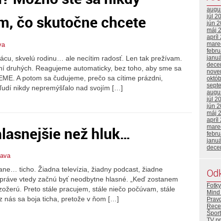
augu
m, čo skutočne chcete
júl 2
jún 
máj 
apríl
mare
va
febr
cu, skvelú rodinu… ale necítim radosť. Len tak prežívam.
janu
dece
í druhých. Reagujeme automaticky, bez toho, aby sme sa
nove
CEME. A potom sa čudujeme, prečo sa cítime prázdni,
októ
sept
ľudí nikdy nepremýšľalo nad svojím […]
augu
júl 2
jún 
máj 
apríl
hlasnejšie než hluk…
mare
febr
janu
dece
lava
ne… ticho. Žiadna televízia, žiadny podcast, žiadne
Od
A práve vtedy začnú byť neodbytne hlasné. „Keď zostanem
Fotky
ožerú. Preto stále pracujem, stále niečo počúvam, stále
Mind 
z nás sa boja ticha, pretože v ňom […]
Prav
Rece
Šport
TV p