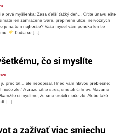
va
 a prvá myšlienka: Zasa ďalší ťažký deň… Cítite únavu ešte
všímate len zamračené tváre, preplnené ulice, nervóznych
 čo je na tom najhoršie? Vaša myseľ vám ponúka len tie
izmu.
Ľudia so […]
šetkému, čo si myslíte
lava
 si ju prečítal… ale neodpísal. Hneď vám hlavou preblesne:
 niečo zle.“ A zrazu cítite stres, smútok či hnev. Mávame
kamžite si myslíme, že sme urobili niečo zlé. Alebo také
udí […]
ivot a zažívať viac smiechu