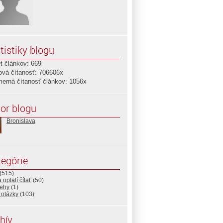
tistiky blogu
t článkov: 669
ová čítanosť: 706606x
merná čítanosť článkov: 1056x
or blogu
Bronislava
egórie
(515)
 oplatí čítať
(50)
rehy
(1)
 otázky
(103)
hív