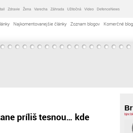
tail
Zdravie
Žena
Varecha
Záhrada
Užitočná
Video
DefenceNews
lánky
Najkomentovanejšie články
Zoznam blogov
Komerčné blog
Br
tane príliš tesnou… kde
bjnr.