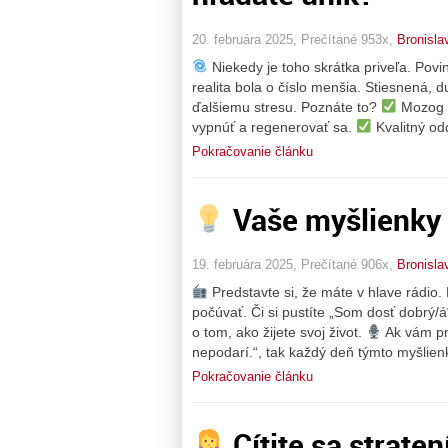
20. februára 2025, Prečítané 953x,
Bronisla
Niekedy je toho skrátka priveľa. Povi
realita bola o číslo menšia. Stiesnená, 
ďalšiemu stresu. Poznáte to?
Mozog p
vypnúť a regenerovať sa.
Kvalitný od
Pokračovanie článku
Vaše myšlienky 
19. februára 2025, Prečítané 906x,
Bronisla
Predstavte si, že máte v hlave rádio. 
počúvať. Či si pustíte „Som dosť dobrý/á
o tom, ako žijete svoj život.
Ak vám pr
nepodarí.“, tak každý deň týmto myšlie
Pokračovanie článku
Cítite sa strate