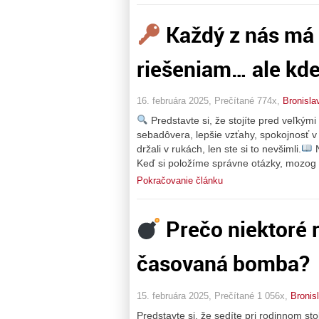
Každý z nás má s
riešeniam… ale kde
16. februára 2025, Prečítané 774x,
Bronisla
Predstavte si, že stojíte pred veľkými
sebadôvera, lepšie vzťahy, spokojnosť v
držali v rukách, len ste si to nevšimli.
N
Keď si položíme správne otázky, mozog
Pokračovanie článku
Prečo niektoré r
časovaná bomba?
15. februára 2025, Prečítané 1 056x,
Bronis
Predstavte si, že sedíte pri rodinnom sto