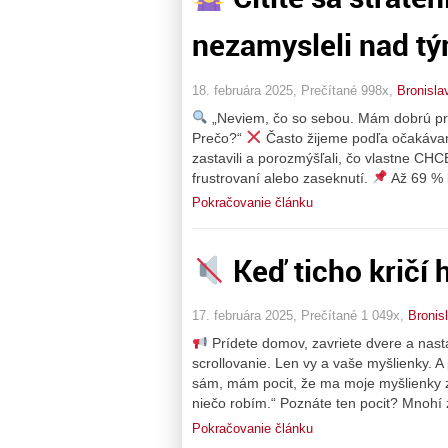
nezamysleli nad tý
18. februára 2025, Prečítané 998x,
Bronisla
„Neviem, čo so sebou. Mám dobrú prá
Prečo?“
Často žijeme podľa očakávan
zastavili a porozmýšľali, čo vlastne CH
frustrovaní alebo zaseknutí.
Až 69 % 
Pokračovanie článku
Keď ticho kričí 
17. februára 2025, Prečítané 1 049x,
Bronis
Prídete domov, zavriete dvere a nasta
scrollovanie. Len vy a vaše myšlienky. 
sám, mám pocit, že ma moje myšlienky z
niečo robím.“ Poznáte ten pocit? Mnohí 
Pokračovanie článku