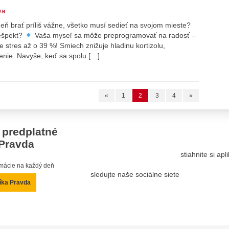
va
ň brať príliš vážne, všetko musí sedieť na svojom mieste?
rešpekt?
Vaša myseľ sa môže preprogramovať na radosť –
 stres až o 39 %! Smiech znižuje hladinu kortizolu,
nie. Navyše, keď sa spolu […]
«
1
2
3
4
»
 predplatné
Pravda
stiahnite si ap
ormácie na každý deň
sledujte naše sociálne siete
íka Pravda