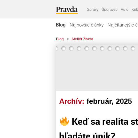
Správy
Športweb
Auto
Kok
Blog
Najnovšie články
Najčítanejšie č
Blog
>
Ateliér Života
Archív:
február, 2025
Keď sa realita s
hľadáte únik?