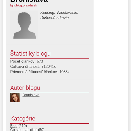
bjnr.blog.pravda.sk
Koučing. Vzdelávanie.
Duševné zdravie.
Štatistiky blogu
Počet článkov: 673
Celková čítanosť: 712041x
Priemerná čítanosť článkov: 1058x
Autor blogu
Bronislava
Kategórie
Blog
(519)
Čo sa oplatí čítať
(50)