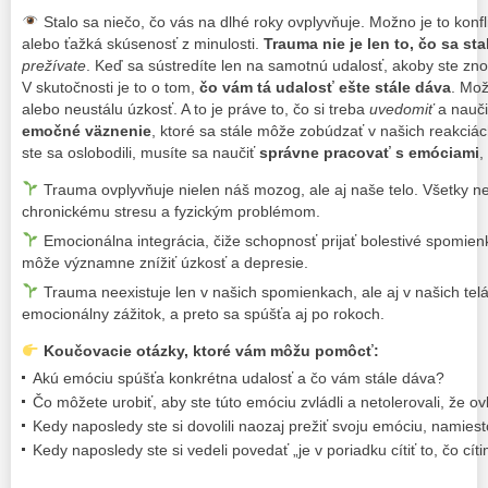
Stalo sa niečo, čo vás na dlhé roky ovplyvňuje. Možno je to konfl
alebo ťažká skúsenosť z minulosti.
Trauma nie je len to, čo sa sta
prežívate
. Keď sa sústredíte len na samotnú udalosť, akoby ste znov
V skutočnosti je to o tom,
čo vám tá udalosť ešte stále dáva
. Mo
alebo neustálu úzkosť. A to je práve to, čo si treba
uvedomiť
a naučiť
emočné väznenie
, ktoré sa stále môže zobúdzať v našich reakciá
ste sa oslobodili, musíte sa naučiť
správne pracovať s emóciami
,
Trauma ovplyvňuje nielen náš mozog, ale aj naše telo. Všetky n
chronickému stresu a fyzickým problémom.
Emocionálna integrácia, čiže schopnosť prijať bolestivé spomienk
môže významne znížiť úzkosť a depresie.
Trauma neexistuje len v našich spomienkach, ale aj v našich tel
emocionálny zážitok, a preto sa spúšťa aj po rokoch.
Koučovacie otázky, ktoré vám môžu pomôcť:
Akú emóciu spúšťa konkrétna udalosť a čo vám stále dáva?
Čo môžete urobiť, aby ste túto emóciu zvládli a netolerovali, že o
Kedy naposledy ste si dovolili naozaj prežiť svoju emóciu, namiesto
Kedy naposledy ste si vedeli povedať „je v poriadku cítiť to, čo cít