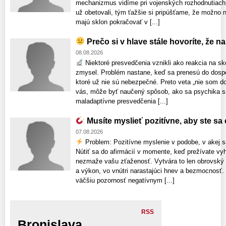
mechanizmus vidíme pri vojenských rozhodnutiach,
už obetovali, tým ťažšie si pripúšťame, že možno 
majú sklon pokračovať v [...]
Prečo si v hlave stále hovoríte, že n
08.08.2026
Niektoré presvedčenia vznikli ako reakcia na sk
zmysel. Problém nastane, keď sa prenesú do dospelo
ktoré už nie sú nebezpečné. Preto veta „nie som d
vás, môže byť naučený spôsob, ako sa psychika sna
maladaptívne presvedčenia [...]
Musíte myslieť pozitívne, aby ste sa c
07.08.2026
Problem: Pozitívne myslenie v podobe, v akej s
Nútiť sa do afirmácií v momente, keď prežívate vyh
nezmaže vašu zťaženosť. Vytvára to len obrovský
a výkon, vo vnútri narastajúci hnev a bezmocnosť.
väčšiu pozornosť negatívnym [...]
RSS
Bronislava