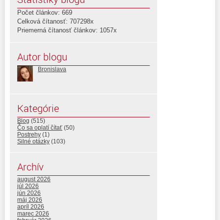
Počet článkov: 669
Celková čítanosť: 707298x
Priemerná čítanosť článkov: 1057x
Autor blogu
Bronislava
Kategórie
Blog
(515)
Čo sa oplatí čítať
(50)
Postrehy
(1)
Silné otázky
(103)
Archív
august 2026
júl 2026
jún 2026
máj 2026
apríl 2026
marec 2026