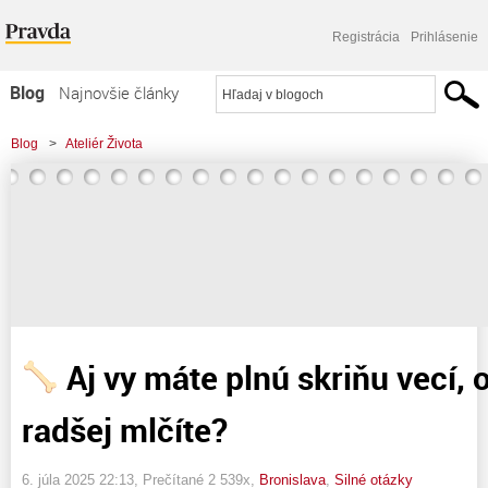
Registrácia
Prihlásenie
Blog
Najnovšie články
Najčítanejšie články
Blog
>
Ateliér Života
Najkomentovanejšie články
>
Aj vy máte plnú skriňu vecí, o ktorých radšej mlčíte?
Zoznam blogov
Komerčné blogy
Aj vy máte plnú skriňu vecí, 
radšej mlčíte?
6. júla 2025 22:13
, Prečítané 2 539x,
Bronislava
,
Silné otázky