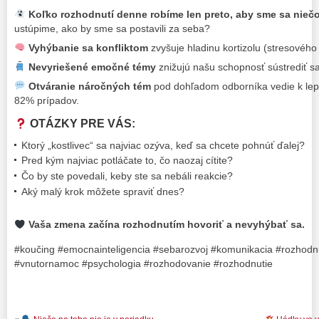
Koľko rozhodnutí denne robíme len preto, aby sme sa nie
ustúpime, ako by sme sa postavili za seba?
Vyhýbanie sa konfliktom
zvyšuje hladinu kortizolu (stresovéh
Nevyriešené emočné témy
znižujú našu schopnosť sústrediť sa
Otváranie náročných tém
pod dohľadom odborníka vedie k lepš
82% prípadov.
OTÁZKY PRE VÁS:
Ktorý „kostlivec“ sa najviac ozýva, keď sa chcete pohnúť ďalej?
Pred kým najviac potláčate to, čo naozaj cítite?
Čo by ste povedali, keby ste sa nebáli reakcie?
Aký malý krok môžete spraviť dnes?
Vaša zmena začína rozhodnutím hovoriť a nevyhýbať sa.
#koučing #emocnainteligencia #sebarozvoj #komunikacia #rozhodn
#vnutornamoc #psychologia #rozhodovanie #rozhodnutie