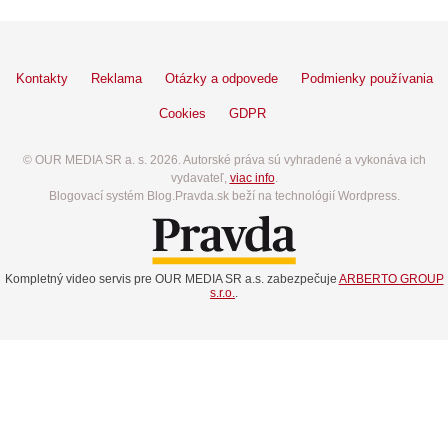
Kontakty
Reklama
Otázky a odpovede
Podmienky používania
Cookies
GDPR
© OUR MEDIA SR a. s. 2026. Autorské práva sú vyhradené a vykonáva ich
vydavateľ,
viac info
.
Blogovací systém Blog.Pravda.sk beží na technológií Wordpress.
Kompletný video servis pre OUR MEDIA SR a.s. zabezpečuje
ARBERTO GROUP
s.r.o.
.