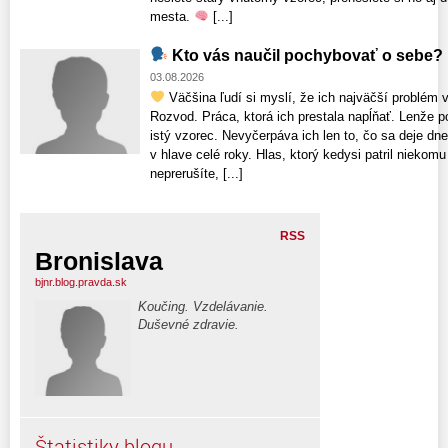
mesta.
[...]
Kto vás naučil pochybovať o sebe?
03.08.2026
Väčšina ľudí si myslí, že ich najväčší problém v
Rozvod. Práca, ktorá ich prestala napĺňať. Lenže p
istý vzorec. Nevyčerpáva ich len to, čo sa deje dne
v hlave celé roky. Hlas, ktorý kedysi patril nieko
neprerušíte, [...]
RSS
Bronislava
bjnr.blog.pravda.sk
Koučing. Vzdelávanie.
Duševné zdravie.
Štatistiky blogu