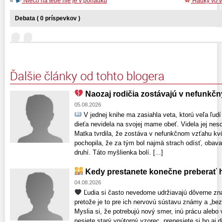
«
Niečo na tebe nie je v poriadku
Hádky vo v
Debata ( 0 príspevkov )
Ďalšie články od tohto blogera
Naozaj rodičia zostávajú v nefunkč
05.08.2026
V jednej knihe ma zasiahla veta, ktorú veľa ľud
dieťa nevidela na svojej mame obeť. Videla jej nesc
Matka tvrdila, že zostáva v nefunkčnom vzťahu kv
pochopila, že za tým bol najmä strach odísť, obava
druhí. Táto myšlienka bolí. [...]
Kedy prestanete konečne preberať h
04.08.2026
Ľudia si často nevedome udržiavajú dôverne zn
pretože je to pre ich nervovú sústavu známy a „bezp
Myslia si, že potrebujú nový smer, inú prácu alebo
nesiete starý vnútorný vzorec, prenesiete si ho aj