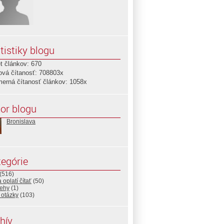
tistiky blogu
t článkov: 670
ová čítanosť: 708803x
merná čítanosť článkov: 1058x
or blogu
Bronislava
egórie
(516)
 oplatí čítať
(50)
rehy
(1)
 otázky
(103)
hív