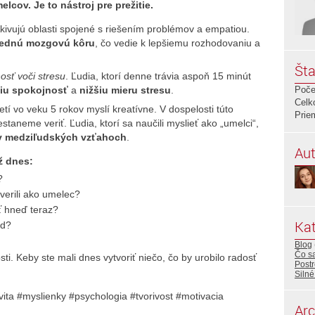
melcov. Je to nástroj pre prežitie.
kivujú oblasti spojené s riešením problémov a empatiou.
ednú mozgovú kôru
, čo vedie k lepšiemu rozhodovaniu a
Šta
osť voči stresu
. Ľudia, ktorí denne trávia aspoň 15 minút
iu spokojnosť
a
nižšiu mieru stresu
.
Poče
Celk
tí vo veku 5 rokov myslí kreatívne. V dospelosti túto
Prie
estaneme veriť. Ľudia, ktorí sa naučili myslieť ako „umelci“,
 v medziľudských vzťahoch
.
Aut
ž dnes:
?
 verili ako umelec?
ť hneď teraz?
Kat
ad?
Blog
Čo sa
osti. Keby ste mali dnes vytvoriť niečo, čo by urobilo radosť
Post
Silné
vita #myslienky #psychologia #tvorivost #motivacia
Arc