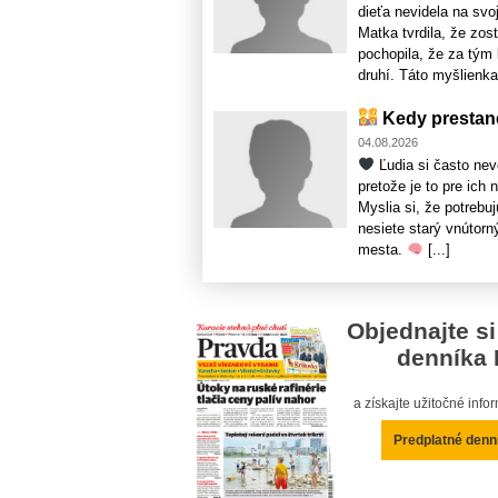
dieťa nevidela na svo
Matka tvrdila, že zo
pochopila, že za tým 
druhí. Táto myšlienka b
Kedy prestane
04.08.2026
Ľudia si často ne
pretože je to pre ich
Myslia si, že potrebu
nesiete starý vnútorn
mesta.
[...]
Objednajte si
denníka 
a získajte užitočné inf
Predplatné denn