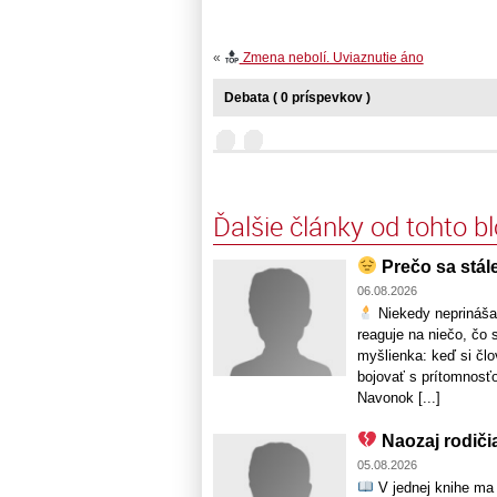
«
Zmena nebolí. Uviaznutie áno
Debata ( 0 príspevkov )
Ďalšie články od tohto b
Prečo sa stále
06.08.2026
Niekedy neprináša n
reaguje na niečo, čo 
myšlienka: keď si člo
bojovať s prítomnosťo
Navonok [...]
Naozaj rodiči
05.08.2026
V jednej knihe ma 