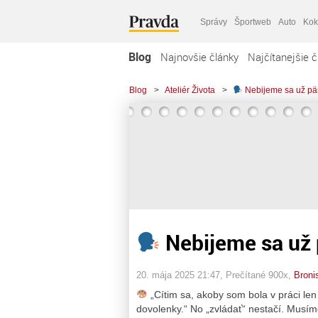
Správy
Športweb
Auto
Kok
Blog
Najnovšie články
Najčítanejšie č
Blog
>
Ateliér Života
>
Nebijeme sa už pä
Nebijeme sa už
20. mája 2025 21:47
, Prečítané 900x,
Broni
„Cítim sa, akoby som bola v práci le
dovolenky.“ No „zvládať“ nestačí. Musí