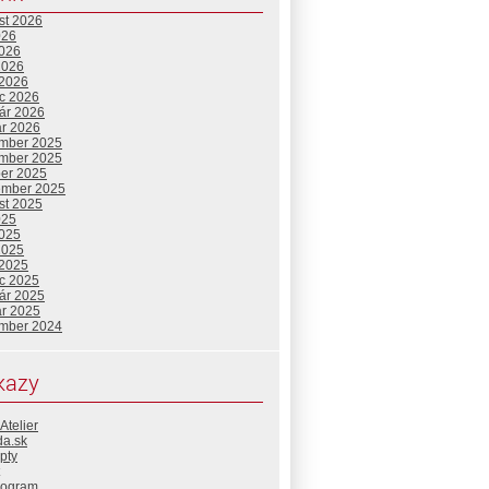
st 2026
026
2026
2026
 2026
c 2026
uár 2026
ár 2026
mber 2025
mber 2025
ber 2025
ember 2025
st 2025
025
2025
2025
 2025
c 2025
uár 2025
ár 2025
mber 2024
kazy
Atelier
da.sk
pty
rogram