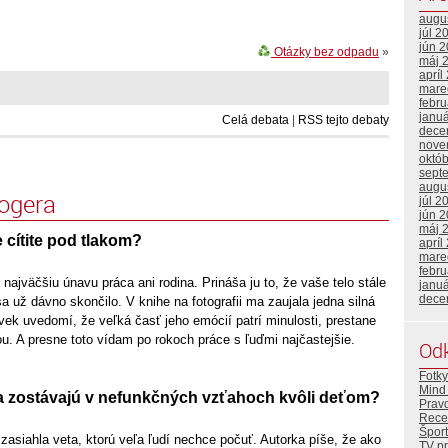
augu
júl 2
jún 
Otázky bez odpadu
»
máj 
apríl
mare
febr
janu
Celá debata
|
RSS tejto debaty
dece
nove
októ
sept
augu
logera
júl 2
jún 
máj 
 cítite pod tlakom?
apríl
mare
febr
ajväčšiu únavu práca ani rodina. Prináša ju to, že vaše telo stále
janu
dece
sa už dávno skončilo. V knihe na fotografii ma zaujala jedna silná
vek uvedomí, že veľká časť jeho emócií patrí minulosti, prestane
u. A presne toto vídam po rokoch práce s ľuďmi najčastejšie.
Od
Fotky
Mind 
a zostávajú v nefunkčných vzťahoch kvôli deťom?
Prav
Rece
Šport
zasiahla veta, ktorú veľa ľudí nechce počuť. Autorka píše, že ako
TV p