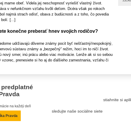
jej mame obeť. Videla jej neschopnosť vyriešiť vlastný život.
stáva v nefunkčnom vzťahu kvôli deťom. Dcéra však po rokoch
bol najmä strach odísť, obava z budúcnosti a z toho, čo povedia
olí. [...]
te konečne preberať hnev svojich rodičov?
vedome udržiavajú dôverne známy pocit byť nešťastný/nespokojný,
 nervovú sústavu známy a „bezpečný“ režim, hoci im to ničí život.
jú nový smer, inú prácu alebo viac motivácie. Lenže ak si so sebou
ý vzorec, prenesiete si ho aj do ďalšieho zamestnania, vzťahu či
 predplatné
Pravda
stiahnite si ap
ormácie na každý deň
sledujte naše sociálne siete
íka Pravda