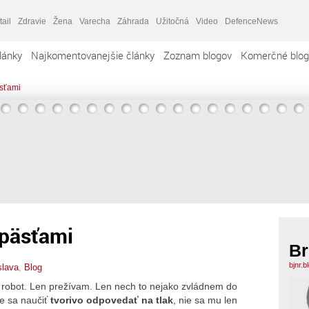
tail
Zdravie
Žena
Varecha
Záhrada
Užitočná
Video
DefenceNews
lánky
Najkomentovanejšie články
Zoznam blogov
Komerčné blog
sťami
 päsťami
Br
bjnr.
slava
,
Blog
n robot. Len prežívam. Len nech to nejako zvládnem do
me sa naučiť
tvorivo odpovedať na tlak
, nie sa mu len