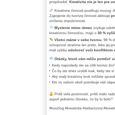
prispôsobiť.
Kreativita nie je len pre u
Kreatívne činnosti posilňujú mozog. A
Zapojenie do tvorivej činnosti aktivuje
pr
zníženiu impulzívnosti.
Myslenie mimo rámec
zvyšuje
odoln
kreatívnou činnosťou, majú o
30 % vyšš
Všetci máme v sebe tvorcu.
98 % de
schopnosť stratíme len preto, lebo jej pr
mali vyššiu
odolnosť voči konfliktom
Otázky, ktoré vám môžu pomôcť u
Kedy naposledy ste sa cítili tvorivo živí
Čo by ste dnes urobili inak, keby ste si
Aký malý kreatívny krok môžete spravi
Kto vo vašom okolí potrebuje váš náp
Príliš veľa povinností, príliš málo rad
aspoň jednému človeku, čo by to bolo?
#koučing #kreativita #sebarozvoj #kreati