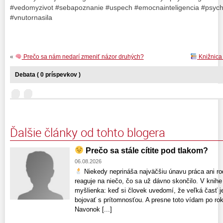
#vedomyzivot #sebapoznanie #uspech #emocnainteligencia #psycho
#vnutornasila
«
Prečo sa nám nedarí zmeniť názor druhých?
Knižnica 
Debata ( 0 príspevkov )
Ďalšie články od tohto blogera
Prečo sa stále cítite pod tlakom?
06.08.2026
Niekedy neprináša najväčšiu únavu práca ani rodi
reaguje na niečo, čo sa už dávno skončilo. V knihe 
myšlienka: keď si človek uvedomí, že veľká časť je
bojovať s prítomnosťou. A presne toto vídam po rok
Navonok [...]