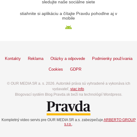
sledujte naše sociálne siete
stiahnite si aplikáciu a čítajte Pravdu pohodlne aj v
mobile
Kontakty
Reklama
Otázky a odpovede
Podmienky používania
Cookies
GDPR
© OUR MEDIA SR a. s. 2026. Autorské práva sú vyhradené a vykonáva ich
vydavateľ,
viac info
.
Blogovací systém Blog.Pravda.sk beží na technológií Wordpress.
Kompletný video servis pre OUR MEDIA SR a.s. zabezpečuje
ARBERTO GROUP
s.r.o.
.