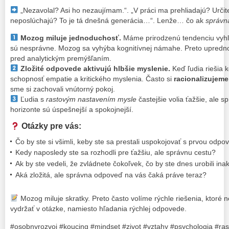
„Nezavolal? Asi ho nezaujímam.“. „V práci ma prehliadajú? Urči
neposlúchajú? To je tá dnešná generácia…“. Lenže… čo ak
správn
Mozog miluje jednoduchosť.
Máme prirodzenú tendenciu vyhľ
sú nesprávne. Mozog sa vyhýba kognitívnej námahe. Preto uprednost
pred analytickým premýšľaním.
Zložité odpovede aktivujú hlbšie myslenie.
Keď ľudia riešia k
schopnosť empatie a kritického myslenia. Často si
racionalizujem
sme si zachovali vnútorný pokoj.
Ľudia s
rastovým nastavením mysle
častejšie volia ťažšie, ale 
horizonte sú úspešnejší a spokojnejší.
Otázky pre vás:
Čo by ste si všimli, keby ste sa prestali uspokojovať s prvou odp
Kedy naposledy ste sa rozhodli pre ťažšiu, ale správnu cestu?
Ak by ste vedeli, že zvládnete čokoľvek, čo by ste dnes urobili ina
Aká zložitá, ale správna odpoveď na vás čaká práve teraz?
Mozog miluje skratky. Preto často volíme rýchle riešenia, ktoré 
vydržať v otázke, namiesto hľadania rýchlej odpovede.
#osobnyrozvoj #koucing #mindset #zivot #vztahy #psychologia #ra