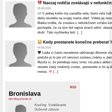
Naozaj rodičia zostávajú v nefunkč
05.08.2026
V jednej knihe ma zasiahla veta, ktorú veľa ľud
dieťa nevidela na svojej mame obeť. Videla jej nesc
Matka tvrdila, že zostáva v nefunkčnom vzťahu kv
pochopila, že za tým bol najmä strach odísť, obava
druhí. Táto myšlienka bolí. [...]
Kedy prestanete konečne preberať h
04.08.2026
Ľudia si často nevedome udržiavajú dôverne zn
pretože je to pre ich nervovú sústavu známy a „bezp
Myslia si, že potrebujú nový smer, inú prácu alebo
nesiete starý vnútorný vzorec, prenesiete si ho aj
mesta.
[...]
RSS
Bronislava
bjnr.blog.pravda.sk
Koučing. Vzdelávanie.
Duševné zdravie.