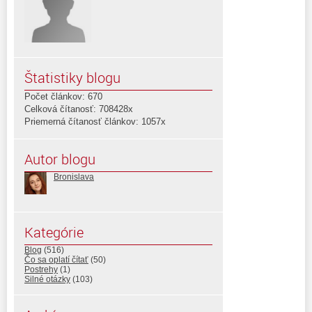
Štatistiky blogu
Počet článkov: 670
Celková čítanosť: 708428x
Priemerná čítanosť článkov: 1057x
Autor blogu
Bronislava
Kategórie
Blog
(516)
Čo sa oplatí čítať
(50)
Postrehy
(1)
Silné otázky
(103)