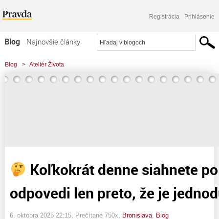
Registrácia
Prihlásenie
Blog
Najnovšie články
Najčítanejšie články
Blog
>
Ateliér Života
Najkomentovanejšie články
>
Koľkokrát denne siahnete po rýchlej odpovedi len preto, že je
Zoznam blogov
jednoduchšia?
Komerčné blogy
Koľkokrát denne siahnete po 
odpovedi len preto, že je jedno
6. októbra 2025 22:15
, Prečítané 750x,
Bronislava
,
Blog