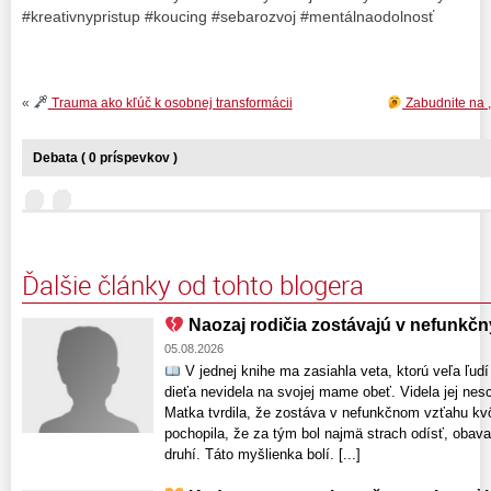
#kreativnypristup #koucing #sebarozvoj #mentálnaodolnosť
«
Trauma ako kľúč k osobnej transformácii
Zabudnite na ,
Debata ( 0 príspevkov )
Ďalšie články od tohto blogera
Naozaj rodičia zostávajú v nefunkč
05.08.2026
V jednej knihe ma zasiahla veta, ktorú veľa ľud
dieťa nevidela na svojej mame obeť. Videla jej nesc
Matka tvrdila, že zostáva v nefunkčnom vzťahu kv
pochopila, že za tým bol najmä strach odísť, obava
druhí. Táto myšlienka bolí. [...]