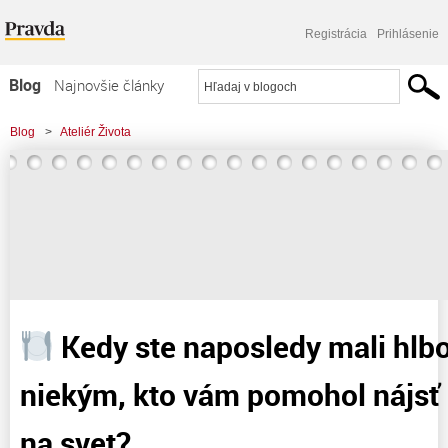
Registrácia
Prihlásenie
Blog
Najnovšie články
Najčítanejšie články
Blog
>
Ateliér Života
Najkomentovanejšie články
>
Kedy ste naposledy mali hlboký rozhovor s niekým, kto vám pomohol nájsť
Zoznam blogov
nový pohľad na svet?
Komerčné blogy
Kedy ste naposledy mali hlb
niekým, kto vám pomohol nájsť
na svet?