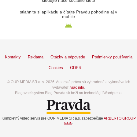
sledujte naše sociálne siete
stiahnite si aplikáciu a čítajte Pravdu pohodlne aj v
mobile
Kontakty
Reklama
Otázky a odpovede
Podmienky používania
Cookies
GDPR
© OUR MEDIA SR a. s. 2026. Autorské práva sú vyhradené a vykonáva ich
vydavateľ,
viac info
.
Blogovací systém Blog.Pravda.sk beží na technológií Wordpress.
Kompletný video servis pre OUR MEDIA SR a.s. zabezpečuje
ARBERTO GROUP
s.r.o.
.