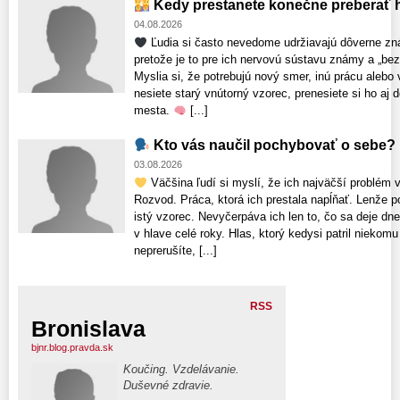
Kedy prestanete konečne preberať h
04.08.2026
Ľudia si často nevedome udržiavajú dôverne zn
pretože je to pre ich nervovú sústavu známy a „bezp
Myslia si, že potrebujú nový smer, inú prácu alebo
nesiete starý vnútorný vzorec, prenesiete si ho aj
mesta.
[...]
Kto vás naučil pochybovať o sebe?
03.08.2026
Väčšina ľudí si myslí, že ich najväčší problém v
Rozvod. Práca, ktorá ich prestala napĺňať. Lenže p
istý vzorec. Nevyčerpáva ich len to, čo sa deje dne
v hlave celé roky. Hlas, ktorý kedysi patril nieko
neprerušíte, [...]
RSS
Bronislava
bjnr.blog.pravda.sk
Koučing. Vzdelávanie.
Duševné zdravie.