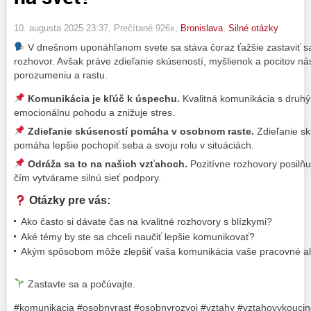
10. augusta 2025 23:37
, Prečítané 926x,
Bronislava
,
Silné otázky
V dnešnom uponáhľanom svete sa stáva čoraz ťažšie zastaviť sa
rozhovor. Avšak práve zdieľanie skúseností, myšlienok a pocitov 
porozumeniu a rastu.
Komunikácia je kľúč k úspechu.
Kvalitná komunikácia s druhý
emocionálnu pohodu a znižuje stres.
Zdieľanie skúseností pomáha v osobnom raste.
Zdieľanie sk
pomáha lepšie pochopiť seba a svoju rolu v situáciách.
Odráža sa to na našich vzťahoch.
Pozitívne rozhovory posilň
čím vytvárame silnú sieť podpory.
Otázky pre vás:
Ako často si dávate čas na kvalitné rozhovory s blízkymi?
Aké témy by ste sa chceli naučiť lepšie komunikovať?
Akým spôsobom môže zlepšiť vaša komunikácia vaše pracovné a
Zastavte sa a počúvajte.
#komunikacia #osobnyrast #osobnyrozvoj #vztahy #vztahovykoucin